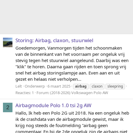
Storing: Airbag, claxon, stuurwiel
Goedemorgen, Vanmorgen tijden het schoonmaken
van de binnenkant van het voorraam per ongeluk vrij
stevig tegen het stuurwiel aangeleund. Daarbij was een
"klik" te horen. Daarna gaan rijden en toen sprong vrij
snel het airbag storingslampje aan. Even aan en uit
gezet en helaas niet verholpen...
Lelt
Onderwerp
6 maart 2025
airbag
claxon
sleepring
Reacties: 1
Forum:
(2018-2026) Volkswagen Polo AW
Airbagmodule Polo 1.0 tsi 2g AW
2
Hallo, Ik heb een Polo 2G uit 2018. Na een ongeluk heb
ik de crashdata van de airbagmodule gewist, maar ik
krijg nog steeds de foutmelding "airbag geen
commentaar. En bij de 2de ongeluk zijn de airbags niet