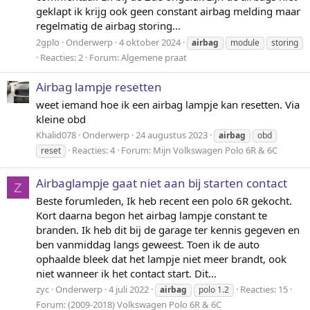
geklapt ik krijg ook geen constant airbag melding maar
regelmatig de airbag storing...
2gplo
Onderwerp
4 oktober 2024
airbag
module
storing
Reacties: 2
Forum:
Algemene praat
Airbag lampje resetten
weet iemand hoe ik een airbag lampje kan resetten. Via
kleine obd
Khalid078
Onderwerp
24 augustus 2023
airbag
obd
Reacties: 4
Forum:
Mijn Volkswagen Polo 6R & 6C
reset
Airbaglampje gaat niet aan bij starten contact
Z
Beste forumleden, Ik heb recent een polo 6R gekocht.
Kort daarna begon het airbag lampje constant te
branden. Ik heb dit bij de garage ter kennis gegeven en
ben vanmiddag langs geweest. Toen ik de auto
ophaalde bleek dat het lampje niet meer brandt, ook
niet wanneer ik het contact start. Dit...
zyc
Onderwerp
4 juli 2022
Reacties: 15
airbag
polo 1.2
Forum:
(2009-2018) Volkswagen Polo 6R & 6C