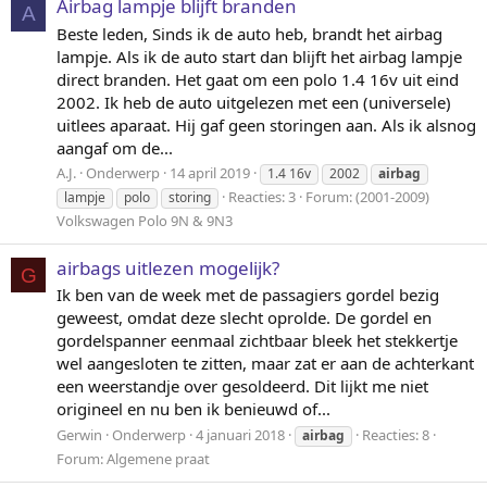
Airbag lampje blijft branden
A
Beste leden, Sinds ik de auto heb, brandt het airbag
lampje. Als ik de auto start dan blijft het airbag lampje
direct branden. Het gaat om een polo 1.4 16v uit eind
2002. Ik heb de auto uitgelezen met een (universele)
uitlees aparaat. Hij gaf geen storingen aan. Als ik alsnog
aangaf om de...
A.J.
Onderwerp
14 april 2019
1.4 16v
2002
airbag
Reacties: 3
Forum:
(2001-2009)
lampje
polo
storing
Volkswagen Polo 9N & 9N3
airbags uitlezen mogelijk?
G
Ik ben van de week met de passagiers gordel bezig
geweest, omdat deze slecht oprolde. De gordel en
gordelspanner eenmaal zichtbaar bleek het stekkertje
wel aangesloten te zitten, maar zat er aan de achterkant
een weerstandje over gesoldeerd. Dit lijkt me niet
origineel en nu ben ik benieuwd of...
Gerwin
Onderwerp
4 januari 2018
Reacties: 8
airbag
Forum:
Algemene praat