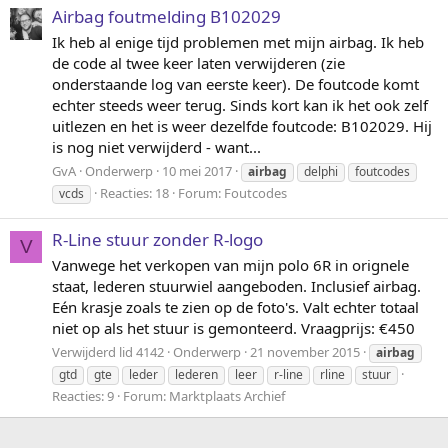
Airbag foutmelding B102029
Ik heb al enige tijd problemen met mijn airbag. Ik heb
de code al twee keer laten verwijderen (zie
onderstaande log van eerste keer). De foutcode komt
echter steeds weer terug. Sinds kort kan ik het ook zelf
uitlezen en het is weer dezelfde foutcode: B102029. Hij
is nog niet verwijderd - want...
GvA
Onderwerp
10 mei 2017
airbag
delphi
foutcodes
Reacties: 18
Forum:
Foutcodes
vcds
R-Line stuur zonder R-logo
V
Vanwege het verkopen van mijn polo 6R in orignele
staat, lederen stuurwiel aangeboden. Inclusief airbag.
Eén krasje zoals te zien op de foto's. Valt echter totaal
niet op als het stuur is gemonteerd. Vraagprijs: €450
Verwijderd lid 4142
Onderwerp
21 november 2015
airbag
gtd
gte
leder
lederen
leer
r-line
rline
stuur
Reacties: 9
Forum:
Marktplaats Archief