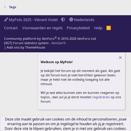
Tags
MyPolo 2025 - Vibrant Violet
Nederlands
Contact
Voorwaarden en regels
Privacybeleid
Help
R
S
S
®
Community platform by XenForo
© 2010-2026 XenForo Ltd.
[XGT] Forum statistics system
- XenGenTr
|
Add-ons by ThemeHouse
Welkom op MyPolo!
Je bekijkt het forum op dit moment als gast. Als gast
op dit forum kun je veel berichten gewoon lezen,
maar je hebt niet de volledig toegang tot alle
inhoud.
Wil je wel alles kunnen zien en kunnen reageren op
topics , dan zul je je eerst moeten
registreren
op ons
forum.
Deze site maakt gebruik van cookies om de inhoud te personaliseren, jouw
ervaring aan te passen en om je ingelogd te houden als jij je registreert.
Door deze site te blijven gebruiken, stem je in met ons gebruik van cookies.