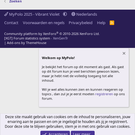
Zoeken
MyPolo 2025 - Vibrant Violet
Nederlands
Contact
Voorwaarden en regels
Privacybeleid
Help
R
S
S
®
Community platform by XenForo
© 2010-2026 XenForo Ltd.
[XGT] Forum statistics system
- XenGenTr
|
Add-ons by ThemeHouse
Welkom op MyPolo!
Je bekijkt het forum op dit moment als gast. Als gast
op dit forum kun je veel berichten gewoon lezen,
maar je hebt niet de volledig toegang tot alle
inhoud.
Wil je wel alles kunnen zien en kunnen reageren op
topics , dan zul je je eerst moeten
registreren
op ons
forum.
Deze site maakt gebruik van cookies om de inhoud te personaliseren, jouw
ervaring aan te passen en om je ingelogd te houden als jij je registreert.
Door deze site te blijven gebruiken, stem je in met ons gebruik van cookies.
Accepteren
Leer meer...