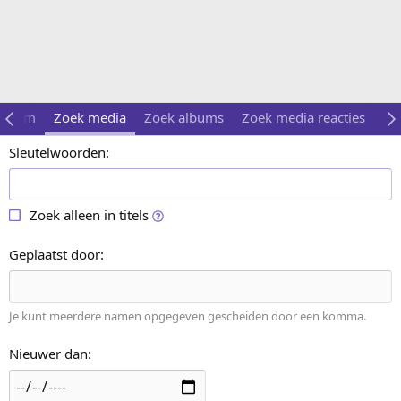
wroom
Zoek media
Zoek albums
Zoek media reacties
Zo
Sleutelwoorden
Zoek alleen in titels
Geplaatst door
Je kunt meerdere namen opgegeven gescheiden door een komma.
Nieuwer dan