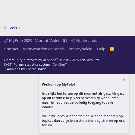
Leden
MyPolo 2025 - Vibrant Violet
Nederlands
Contact
Voorwaarden en regels
Privacybeleid
Help
R
S
S
®
Community platform by XenForo
© 2010-2026 XenForo Ltd.
[XGT] Forum statistics system
- XenGenTr
|
Add-ons by ThemeHouse
Welkom op MyPolo!
Je bekijkt het forum op dit moment als gast. Als gast
op dit forum kun je veel berichten gewoon lezen,
maar je hebt niet de volledig toegang tot alle
inhoud.
Wil je wel alles kunnen zien en kunnen reageren op
topics , dan zul je je eerst moeten
registreren
op ons
forum.