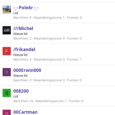
-_- Polo6r -_-
Lid
Berichten
8
Waarderingsscore
1
Punten
9
///Michel
Nieuw lid
Berichten
2
Waarderingsscore
0
Punten
0
/frikandel
F
Nieuw lid
Berichten
3
Waarderingsscore
0
Punten
1
000Erwin000
0
Nieuw lid
Berichten
0
Waarderingsscore
0
Punten
0
008200
0
Lid
Berichten
16
Waarderingsscore
7
Punten
6
00Cartman
0