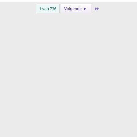
Laatste
1 van 736
Volgende