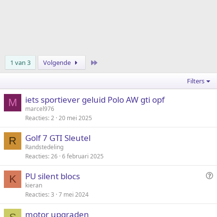
Laatste
1 van 3
Volgende
Filters
iets sportiever geluid Polo AW gti opf
M
marcel976
Reacties
2
20 mei 2025
Golf 7 GTI Sleutel
R
Randstedeling
Reacties
26
6 februari 2025
V
PU silent blocs
K
r
kieran
Reacties
3
7 mei 2024
a
a
motor upgraden
g