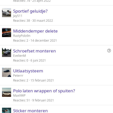
Reacties
74
25 april 2022
a
a
Sportief geluidje?
g
Jay511
Reacties
38
30 maart 2022
Middendemper delete
RustyPolo9n
Reacties
2
14 december 2021
V
Schroefset monteren
r
EvelienM
Reacties
0
6 juni 2021
a
a
Uitlaatsysteem
g
Peterrr
Reacties
2
15 februari 2021
Polo laten wrappen of spuiten?
MaxVWP
Reacties
51
9 februari 2021
Sticker monteren