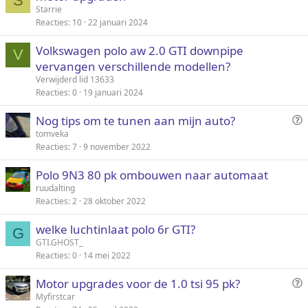
S
Starrie
Reacties
10
22 januari 2024
Volkswagen polo aw 2.0 GTI downpipe
V
vervangen verschillende modellen?
Verwijderd lid 13633
Reacties
0
19 januari 2024
V
Nog tips om te tunen aan mijn auto?
r
tomveka
Reacties
7
9 november 2022
a
a
Polo 9N3 80 pk ombouwen naar automaat
g
ruudalting
Reacties
2
28 oktober 2022
welke luchtinlaat polo 6r GTI?
G
GTI.GHOST_
Reacties
0
14 mei 2022
V
Motor upgrades voor de 1.0 tsi 95 pk?
r
Myfirstcar