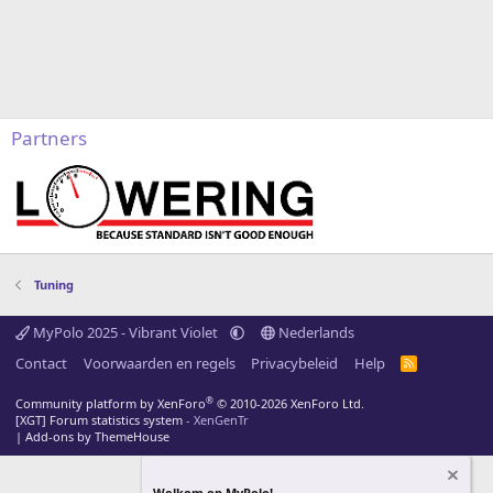
Partners
Tuning
MyPolo 2025 - Vibrant Violet
Nederlands
Contact
Voorwaarden en regels
Privacybeleid
Help
R
S
S
®
Community platform by XenForo
© 2010-2026 XenForo Ltd.
[XGT] Forum statistics system
- XenGenTr
|
Add-ons by ThemeHouse
Welkom op MyPolo!