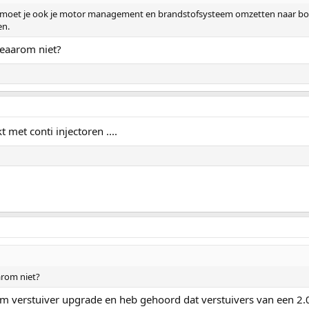
at moet je ook je motor management en brandstofsysteem omzetten naar bosc
en.
 eaarom niet?
 met conti injectoren ....
arom niet?
em verstuiver upgrade en heb gehoord dat verstuivers van een 2