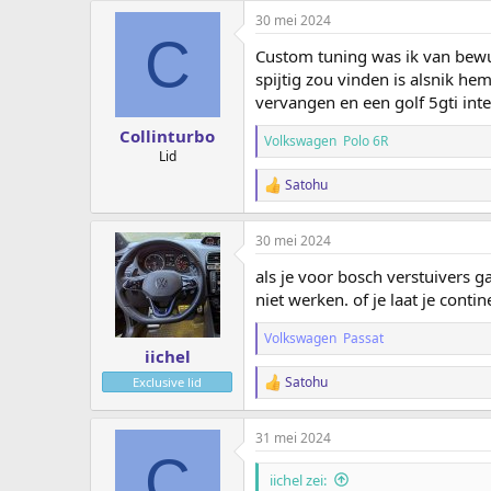
a
30 mei 2024
r
C
d
Custom tuning was ik van bewus
e
r
spijtig zou vinden is alsnik he
i
vervangen en een golf 5gti int
n
g
Collinturbo
Volkswagen Polo 6R
e
Lid
n
:
Satohu
W
a
a
30 mei 2024
r
d
als je voor bosch verstuivers
e
r
niet werken. of je laat je conti
i
n
Volkswagen Passat
g
iichel
e
Satohu
Exclusive lid
n
W
:
a
a
31 mei 2024
r
C
d
e
iichel zei: