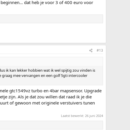
 beginnen… dat heb je voor 3 of 400 euro voor
#13
s ik kan lekker hobbien wat ik wel spijtig zou vinden is
eze graag mee vervangen en een golf 5gti intercooler
iginele gtc1549vz turbo en 4bar mapsensor. Upgrade
e zijn. Als je dat zou willen dat raad ik je die
buurt of gewoon met originele verstuivers tunen
Laatst bewerkt:
26 juni 2024