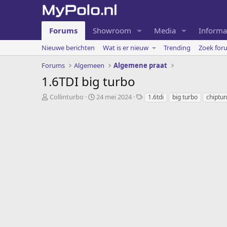
Forums
Showroom
Media
Informa
Nieuwe berichten
Wat is er nieuw
Trending
Zoek for
Forums
Algemeen
Algemene praat
1.6TDI big turbo
O
S
T
Collinturbo
24 mei 2024
1.6tdi
big turbo
chiptun
n
t
a
d
a
g
e
r
s
r
t
w
d
e
a
r
t
p
u
s
m
t
a
r
t
e