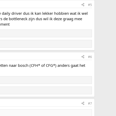
#5
daily driver dus ik kan lekker hobbien wat ik wel
rs de bottleneck zijn dus wil ik deze graag mee
moment
#6
tten naar bosch (CFH* of CFG*) anders gaat het
#7