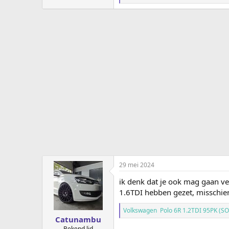
a
a
r
d
e
r
i
n
g
e
n
:
29 mei 2024
ik denk dat je ook mag gaan ver
1.6TDI hebben gezet, misschien
Volkswagen Polo 6R 1.2TDI 95PK (SO
Catunambu
Bekend lid