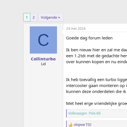
r
1
2
Volgende
24 mei 2024
C
Goede dag forum leden
Ik ben nieuw hier en zal me da
een 1.2tdi met de gedachte hem
Collinturbo
over kunnen kopen en nu eind
Lid
Ik heb toevallig een turbo lig
intercooler gaan monteren op m
kunnen deze onderdelen die ik
Met heel erge vriendelijke groe
Volkswagen Polo 6R
olopvw TDI
W