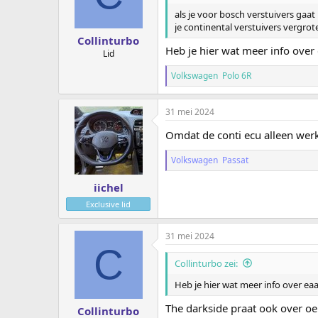
r
i
als je voor bosch verstuivers ga
n
je continental verstuivers vergrot
g
Collinturbo
e
Heb je hier wat meer info over
Lid
n
:
Volkswagen Polo 6R
31 mei 2024
Omdat de conti ecu alleen werkt
Volkswagen Passat
iichel
Exclusive lid
31 mei 2024
C
Collinturbo zei:
Heb je hier wat meer info over ea
The darkside praat ook over o
Collinturbo