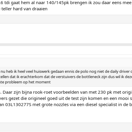
1.6 tdi gaat hem al naar 140/145pk brengen ik zou daar eens mee
 teller hard van draaien
 heb ik heel veel huiswerk gedaan ennis de polo nog niet de daily driver du
tellen dat ik erachterkom dat de verstuivers de bottleneck zijn dus wil ik d
otste probleem op het moment
p. Daar zijn bijna rook-roet voorbeelden van met 230 pk met or
s gezet die origineel goed uit de test zijn komen en een mooi setj
n 03L130277S met grote nozzles via een diesel specialist in de 