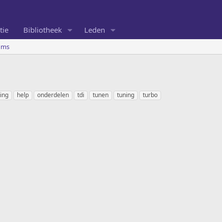
tie
Bibliotheek
Leden
ums
ing
help
onderdelen
tdi
tunen
tuning
turbo