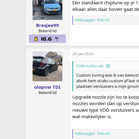
Een standaard chiptune op je 
elkaar. alles daar boven gaat de
Volkswagen Polo 6C
Bresjee99
Bekend lid
26 juni 2024
Collinturbo zei:
Custom tuning was ik van bewust nu
alsnik hem straks custom af laat s
plaatsen verstuivers is mijn gro
olopvw TDI
Bekend lid
Upgrade nozzle zijn los te koo
nozzles worden dan op verstuiver
nieuwe type VDO verstuivers aa
wat makkelijker is.
Volkswagen Polo 6R