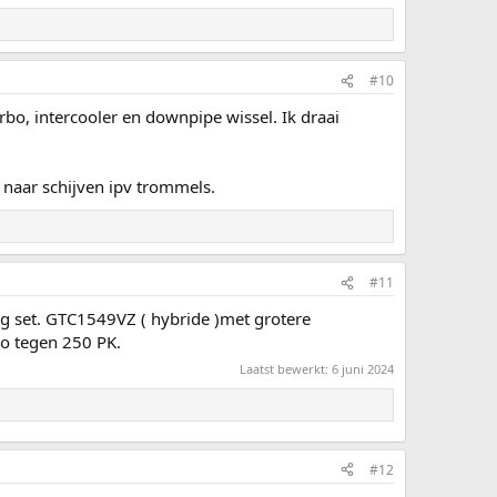
#10
bo, intercooler en downpipe wissel. Ik draai
naar schijven ipv trommels.
#11
g set. GTC1549VZ ( hybride )met grotere
zo tegen 250 PK.
Laatst bewerkt:
6 juni 2024
#12