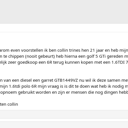
arom even voorstellen ik ben collin trines hen 21 jaar en heb mij
 te chippen (nooit gebeurt) heb hierna een golf 5 GTi gereden m
elijk zeer goedkoop een 6R terug kunnen kopen met een 1.6TDI 
gen van een diesel een garret GTB1449VZ nu wil ik deze samen me
ijn 1.6tdi polo 6R mijn vraag is is dit te doen wat heb ik nodig
 opnoem gebruikt worden en zijn er mensen die nog dingen heb
ten collin