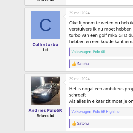
29 mei 2024
C
Oke fijnnom te weten nu heb i
verstuivers ik nu moet hebben
turbo van een golf mk6 GTD d
hebben en een koude kant iema
Collinturbo
Lid
Volkswagen Polo 6R
Satohu
W
a
a
29 mei 2024
r
d
Het is nogal een ambitieus proj
e
r
schroeft
i
Als alles in elkaar zit moet je
n
g
Andries Polo6R
Volkswagen Polo 6R Highline
e
Bekend lid
n
:
Satohu
W
a