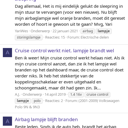
Dag allemaal, Het is mij eindelijk gelukt de sleepring in
mijn stuur te vervangen (voor een nieuwe). Nu blijft
mijn airbaglampje wel oranje branden, moet dit gereset
worden of hoort ie gewoon uit te gaan? Mvg, Yari
YariWes
Onderwerp
22 januari 2021
airbag
lampje
Reacties: 15
Forum:
Electrische delen
storingslampje
Cruise control werkt niet. lampje brandt wel
A
Ben ik weer! Mijn cruise control werkt helaas niet. Als ik
mijn cruise control aanzet, dan zie ik het lampje wel
branden op het dashboard maar, de cruise control doet
verder niks. Ik heb het stekkertje van de
koppelingsschakelaar er even uitgehaald en
schoongemaakt, maar dit had geen zin. Ik...
A.J.
Onderwerp
14 april 2019
1.4 16v
cruise control
Reacties: 2
Forum:
(2001-2009) Volkswagen
lampje
polo
Polo 9N & 9N3
Airbag lampje blijft branden
A
Beste leden, Sinds ik de auto heb, brandt het airbag