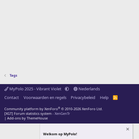
Tags
MyPolo 2025 - Vibrant Violet
Nederlands
Contact
Voorwaarden en regels
Privacybeleid
Help
R
S
S
®
Community platform by XenForo
© 2010-2026 XenForo Ltd.
[XGT] Forum statistics system
- XenGenTr
|
Add-ons by ThemeHouse
Welkom op MyPolo!