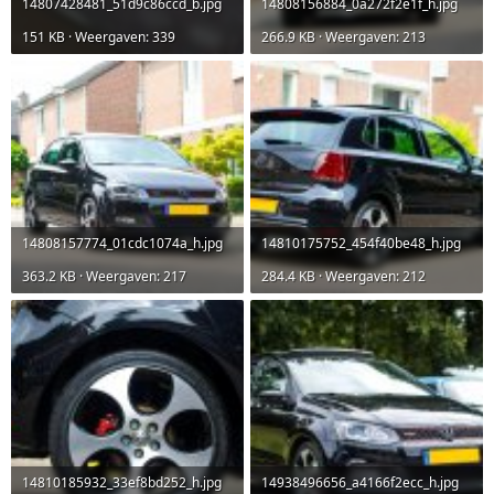
14807428481_51d9c86ccd_b.jpg
14808156884_0a272f2e1f_h.jpg
151 KB · Weergaven: 339
266.9 KB · Weergaven: 213
14808157774_01cdc1074a_h.jpg
14810175752_454f40be48_h.jpg
363.2 KB · Weergaven: 217
284.4 KB · Weergaven: 212
14810185932_33ef8bd252_h.jpg
14938496656_a4166f2ecc_h.jpg