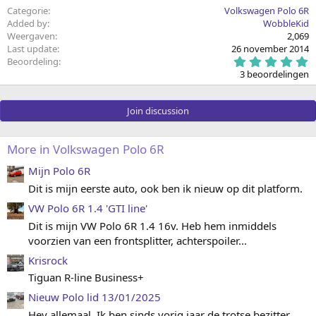
Categorie
Volkswagen Polo 6R
Added by
WobbleKid
Weergaven
2,069
Last update
26 november 2014
5
Beoordeling
.
3 beoordelingen
0
0
s
Join discussion
t
e
r
(
More in Volkswagen Polo 6R
r
e
Mijn Polo 6R
n
)
Dit is mijn eerste auto, ook ben ik nieuw op dit platform.
VW Polo 6R 1.4 'GTI line'
Dit is mijn VW Polo 6R 1.4 16v. Heb hem inmiddels
voorzien van een frontsplitter, achterspoiler...
Krisrock
Tiguan R-line Business+
Nieuw Polo lid 13/01/2025
Hey allemaal. Ik ben sinds vorig jaar de trotse bezitter