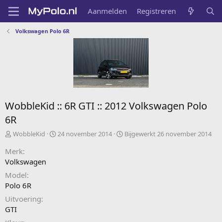
Aanmelden
Registreren
Volkswagen Polo 6R
WobbleKid :: 6R GTI :: 2012 Volkswagen Polo
6R
A
C
WobbleKid
24 november 2014
Bijgewerkt
26 november 2014
d
r
Merk
d
e
e
a
Volkswagen
d
t
Model
b
e
Polo 6R
y
d
a
Uitvoering
t
GTI
e