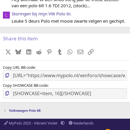
van een polo 6R 1.6 TDI 2012, (stock)...
Storingen bij mijn VW Polo 6r.
L
Leuke 5 deurs Polo met mooie zwarte velgen en gechipt.
Share this item
X
Bluesky
LinkedIn
Reddit
Pinterest
Tumblr
WhatsApp
E-mail
koppeling
Copy URL BB code
Copy SHOWCASE BB code
Volkswagen Polo 6R
MyPolo 2025 - Vibrant Violet
Nederlands