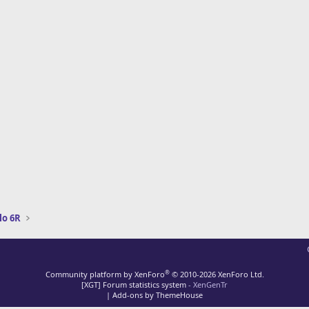
lo 6R
®
Community platform by XenForo
© 2010-2026 XenForo Ltd.
[XGT] Forum statistics system
- XenGenTr
|
Add-ons by ThemeHouse