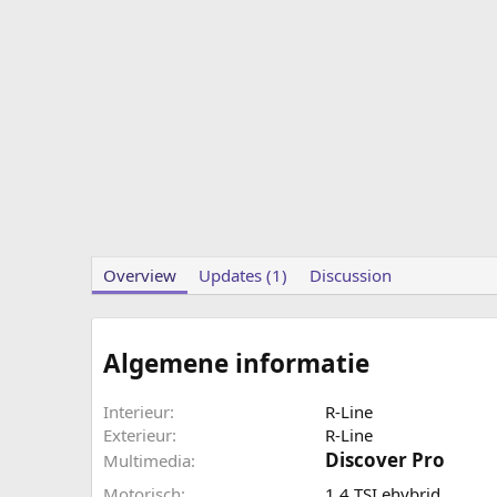
Overview
Updates (1)
Discussion
Algemene informatie
Interieur
R-Line
Exterieur
R-Line
Discover Pro​
Multimedia
Motorisch
1.4 TSI ehybrid