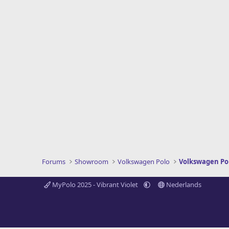
e
r
i
n
g
e
n
:
Forums
Showroom
Volkswagen Polo
Volkswagen Po
MyPolo 2025 - Vibrant Violet
Nederlands