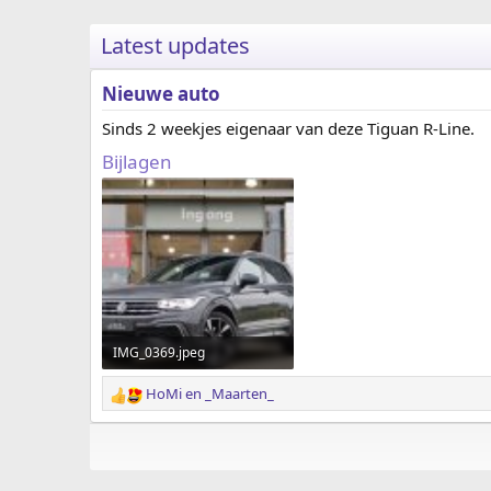
Latest updates
Nieuwe auto
Sinds 2 weekjes eigenaar van deze Tiguan R-Line.
Bijlagen
IMG_0369.jpeg
307.6 KB · Weergaven: 9
HoMi
en
_Maarten_
W
a
a
r
d