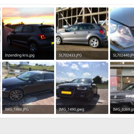
Inzending kris.jpg
SL702433.JPG
SL702440.J
5.6 MB · Weergaven: 140
1.4 MB · Weergaven: 139
811.9 KB · 
IMG_1486.JPG
IMG_1490.jpeg
IMG_0369.j
1.1 MB · Weergaven: 8
1 MB · Weergaven: 5
307.6 KB · 
ppeling