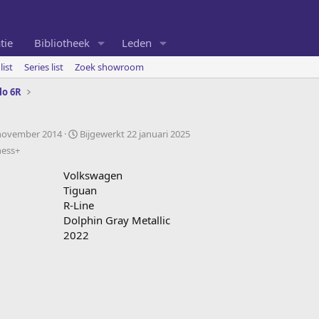
tie
Bibliotheek
Leden
list
Series list
Zoek showroom
lo 6R
november 2014
Bijgewerkt
22 januari 2025
ness+
Volkswagen
Tiguan
R-Line
Dolphin Gray Metallic
2022