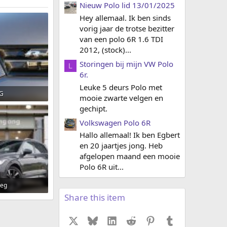
Nieuw Polo lid 13/01/2025
Hey allemaal. Ik ben sinds
vorig jaar de trotse bezitter
van een polo 6R 1.6 TDI
2012, (stock)...
Storingen bij mijn VW Polo
L
6r.
Leuke 5 deurs Polo met
PG
mooie zwarte velgen en
gechipt.
Weergaven: 125
Volkswagen Polo 6R
Hallo allemaal! Ik ben Egbert
en 20 jaartjes jong. Heb
afgelopen maand een mooie
Polo 6R uit...
peg
Share this item
Weergaven: 5
X
Bluesky
LinkedIn
Reddit
Pinterest
Tumblr