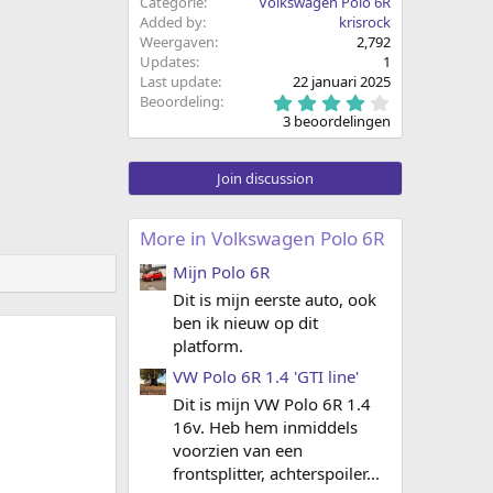
Categorie
Volkswagen Polo 6R
Added by
krisrock
Weergaven
2,792
Updates
1
Last update
22 januari 2025
4
Beoordeling
.
3 beoordelingen
3
3
s
Join discussion
t
e
r
(
More in Volkswagen Polo 6R
r
e
Mijn Polo 6R
n
)
Dit is mijn eerste auto, ook
ben ik nieuw op dit
platform.
VW Polo 6R 1.4 'GTI line'
Dit is mijn VW Polo 6R 1.4
16v. Heb hem inmiddels
voorzien van een
frontsplitter, achterspoiler...