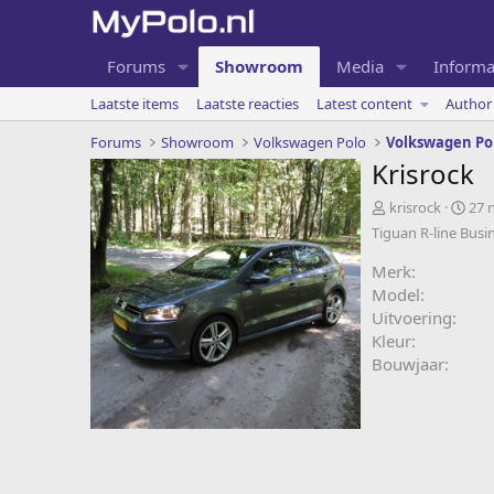
Forums
Showroom
Media
Informa
Laatste items
Laatste reacties
Latest content
Author 
Forums
Showroom
Volkswagen Polo
Volkswagen Po
Krisrock
A
C
krisrock
27 
d
r
Tiguan R-line Busi
d
e
e
a
Merk
d
t
Model
b
e
Uitvoering
y
d
Kleur
a
Bouwjaar
t
e