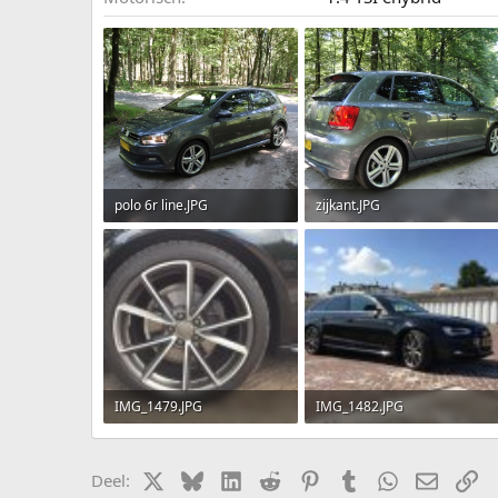
polo 6r line.JPG
zijkant.JPG
5.3 MB · Weergaven: 461
4.8 MB · Weergaven: 168
IMG_1479.JPG
IMG_1482.JPG
1 MB · Weergaven: 5
1.1 MB · Weergaven: 6
X
Bluesky
LinkedIn
Reddit
Pinterest
Tumblr
WhatsApp
E-mail
ko
Deel: