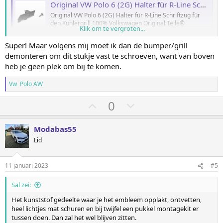
Original VW Polo 6 (2G) Halter für R-Line Schriftzug vorn Kühlergrill Befestigung
Original VW Polo 6 (2G) Halter für R-Line Schriftzug für
den Kühlergrill 100% Volkswagen Original Teile®
Klik om te vergroten...
einfaches und schnelles anbringen…
shop.ahw-shop.de
Super! Maar volgens mij moet ik dan de bumper/grill
demonteren om dit stukje vast te schroeven, want van boven
heb je geen plek om bij te komen.
Vw Polo AW
S
S
0
t
t
e
e
Modabas55
m
m
Lid
o
o
m
m
11 januari 2023
#5
h
l
Sal zei:
o
a
o
a
Het kunststof gedeelte waar je het embleem opplakt, ontvetten,
heel lichtjes mat schuren en bij twijfel een pukkel montagekit er
g
g
tussen doen. Dan zal het wel blijven zitten.