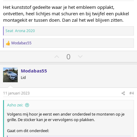
h
l
n
Het kunststof gedeelte waar je het embleem opplakt,
:
o
a
ontvetten, heel lichtjes mat schuren en bij twijfel een pukkel
o
a
montagekit er tussen doen. Dan zal het wel blijven zitten.
g
g
Seat Arona 2020
Modabas55
W
a
S
S
0
a
r
t
t
d
e
e
e
Modabas55
r
m
m
Lid
i
o
o
n
g
m
m
11 januari 2023
#4
e
h
l
n
:
Asho zei:
o
a
o
a
Volgens mij hoor je eerst een ander onderdeel te monteren op je
grille. De sticker kan je er vervolgens op plakken.
g
g
Gaat om dit onderdeel: