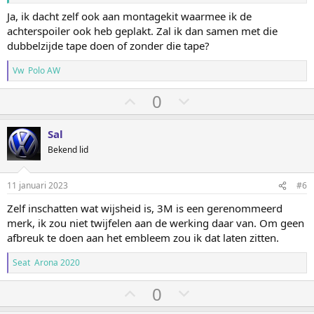
Ja, ik dacht zelf ook aan montagekit waarmee ik de
achterspoiler ook heb geplakt. Zal ik dan samen met die
dubbelzijde tape doen of zonder die tape?
Vw Polo AW
S
S
0
t
t
e
e
Sal
m
m
Bekend lid
o
o
m
m
11 januari 2023
#6
h
l
Zelf inschatten wat wijsheid is, 3M is een gerenommeerd
o
a
merk, ik zou niet twijfelen aan de werking daar van. Om geen
o
a
afbreuk te doen aan het embleem zou ik dat laten zitten.
g
g
Seat Arona 2020
S
S
0
t
t