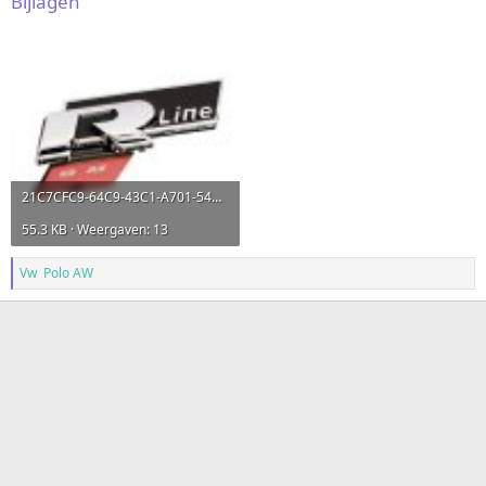
Bijlagen
21C7CFC9-64C9-43C1-A701-54DD92157954.jpeg
55.3 KB · Weergaven: 13
Vw Polo AW