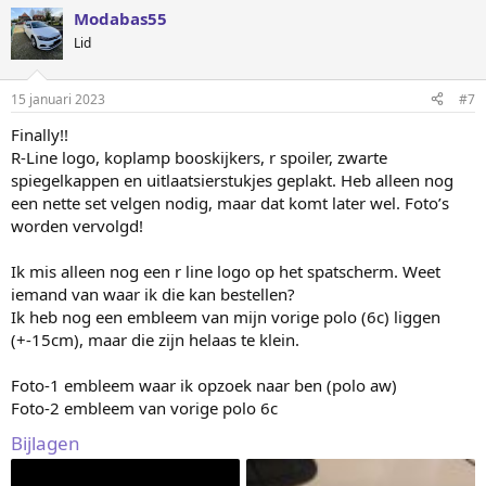
e
e
Modabas55
m
m
Lid
o
o
m
m
15 januari 2023
#7
h
l
Finally!!
o
a
R-Line logo, koplamp booskijkers, r spoiler, zwarte
o
a
spiegelkappen en uitlaatsierstukjes geplakt. Heb alleen nog
g
g
een nette set velgen nodig, maar dat komt later wel. Foto’s
worden vervolgd!
Ik mis alleen nog een r line logo op het spatscherm. Weet
iemand van waar ik die kan bestellen?
Ik heb nog een embleem van mijn vorige polo (6c) liggen
(+-15cm), maar die zijn helaas te klein.
Foto-1 embleem waar ik opzoek naar ben (polo aw)
Foto-2 embleem van vorige polo 6c
Bijlagen