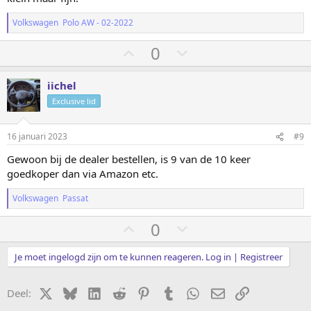
g
g
Volkswagen Polo AW - 02-2022
S
S
0
t
t
e
e
iichel
m
m
Exclusive lid
o
o
m
m
16 januari 2023
#9
h
l
Gewoon bij de dealer bestellen, is 9 van de 10 keer
o
a
goedkoper dan via Amazon etc.
o
a
g
g
Volkswagen Passat
S
S
0
t
t
e
e
Je moet ingelogd zijn om te kunnen reageren. Log in | Registreer
m
m
o
o
X
Bluesky
LinkedIn
Reddit
Pinterest
Tumblr
WhatsApp
E-mail
koppeling
Deel: