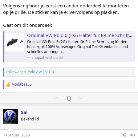
Volgens mij hoor je eerst een ander onderdeel te monteren
op je grille. De sticker kan je er vervolgens op plakken.
Gaat om dit onderdeel:
Original VW Polo 6 (2G) Halter für R-Line Schriftzug vorn Kühlergrill Befestigung
Original VW Polo 6 (2G) Halter für R-Line Schriftzug für den
Kühlergrill 100% Volkswagen Original Teile® einfaches und
schnelles anbringen…
shop.ahw-shop.de
Volkswagen Polo AW (2018)
Modabas55
W
a
S
S
0
a
r
t
t
d
e
e
e
Sal
r
m
m
Bekend lid
i
o
o
n
g
m
m
11 januari 2023
#3
e