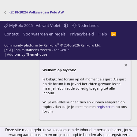
(2018-2026) Volkswagen Polo AW
MyPolo 2025 - Vibrant Violet
Nederlands
Contact
Voorwaarden en regels
Privacybeleid
Help
R
S
S
®
Community platform by XenForo
© 2010-2026 XenForo Ltd.
[XGT] Forum statistics system
- XenGenTr
|
Add-ons by ThemeHouse
Welkom op MyPolo!
Je bekijkt het forum op dit moment als gast. Als gast
op dit forum kun je veel berichten gewoon lezen,
maar je hebt niet de volledig toegang tot alle
inhoud.
Wil je wel alles kunnen zien en kunnen reageren op
topics , dan zul je je eerst moeten
registreren
op ons
forum.
Deze site maakt gebruik van cookies om de inhoud te personaliseren, jouw
ervaring aan te passen en om je ingelogd te houden als jij je registreert.