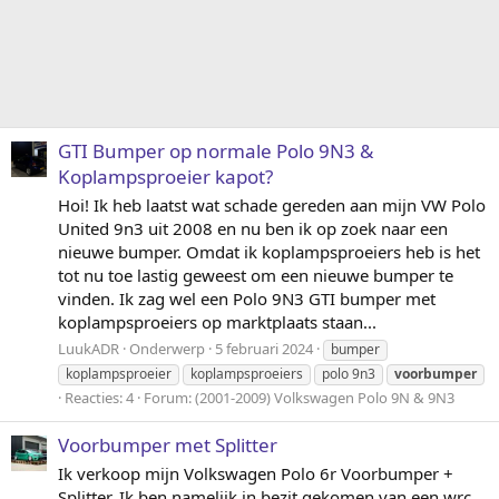
GTI Bumper op normale Polo 9N3 &
Koplampsproeier kapot?
Hoi! Ik heb laatst wat schade gereden aan mijn VW Polo
United 9n3 uit 2008 en nu ben ik op zoek naar een
nieuwe bumper. Omdat ik koplampsproeiers heb is het
tot nu toe lastig geweest om een nieuwe bumper te
vinden. Ik zag wel een Polo 9N3 GTI bumper met
koplampsproeiers op marktplaats staan...
LuukADR
Onderwerp
5 februari 2024
bumper
koplampsproeier
koplampsproeiers
polo 9n3
voorbumper
Reacties: 4
Forum:
(2001-2009) Volkswagen Polo 9N & 9N3
Voorbumper met Splitter
Ik verkoop mijn Volkswagen Polo 6r Voorbumper +
Splitter. Ik ben namelijk in bezit gekomen van een wrc