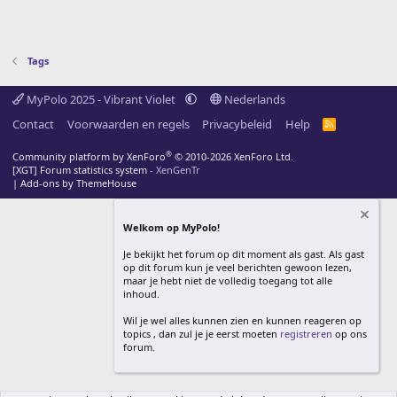
Tags
MyPolo 2025 - Vibrant Violet
Nederlands
Contact
Voorwaarden en regels
Privacybeleid
Help
R
S
S
®
Community platform by XenForo
© 2010-2026 XenForo Ltd.
[XGT] Forum statistics system
- XenGenTr
|
Add-ons by ThemeHouse
Welkom op MyPolo!
Je bekijkt het forum op dit moment als gast. Als gast
op dit forum kun je veel berichten gewoon lezen,
maar je hebt niet de volledig toegang tot alle
inhoud.
Wil je wel alles kunnen zien en kunnen reageren op
topics , dan zul je je eerst moeten
registreren
op ons
forum.