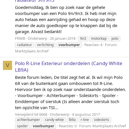
Goedemiddag, Ik ben op zoek naar de gehele
voorbumper van een Polo 9n/9n3. Ik heb met mijn
auto helaas een aanrijding gehad en hoop op deze
manier de auto goedkoper op te knappen dat bij de
garage. Alvast bedankt!
FRMB
Onderwerp
26 januari 2018
9n3
motorkap
polo
Reacties: 4
Forum:
radiateur
verlichting
voorbumper
Marktplaats Archief
Polo R-Line Exterieur onderdelen (Candy White
V
LB9A)
Beste forum leden, De titel zegt het al. Ik wil mijn Polo
6R van de buitenkant gaan ombouwen tot R-Line.
Hiervoor ben ik op zoek naar onderstaande onderdelen.
- Voorbumper - Achterbumper - Sideskirts - Spoiler -
Einddemper of sierstuk (Is alleen ander sierstuk toch
ten opzichte van TSI...
Verwijderd lid 6668
Onderwerp
4 augustus 2017
achterbumper
candy white
lb9a
r-line
sideskirts
Reacties: 0
Forum:
Marktplaats Archief
spoiler
voorbumper