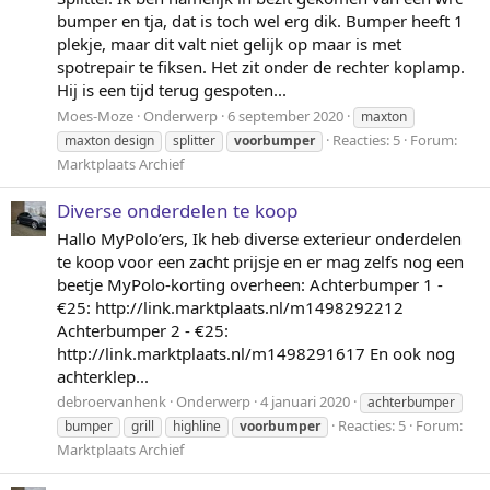
bumper en tja, dat is toch wel erg dik. Bumper heeft 1
plekje, maar dit valt niet gelijk op maar is met
spotrepair te fiksen. Het zit onder de rechter koplamp.
Hij is een tijd terug gespoten...
Moes-Moze
Onderwerp
6 september 2020
maxton
Reacties: 5
Forum:
maxton design
splitter
voorbumper
Marktplaats Archief
Diverse onderdelen te koop
Hallo MyPolo’ers, Ik heb diverse exterieur onderdelen
te koop voor een zacht prijsje en er mag zelfs nog een
beetje MyPolo-korting overheen: Achterbumper 1 -
€25: http://link.marktplaats.nl/m1498292212
Achterbumper 2 - €25:
http://link.marktplaats.nl/m1498291617 En ook nog
achterklep...
debroervanhenk
Onderwerp
4 januari 2020
achterbumper
Reacties: 5
Forum:
bumper
grill
highline
voorbumper
Marktplaats Archief