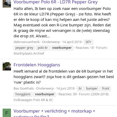
Voorbumper Polo 6R - LD7R Pepper Grey
Hallo allen, Ik ben op zoek naar een voorbumper Polo
6R in de kleur LD7R (Pepper Grey) - zie foto. Wie heeft
er één te koop of kan mij helpen aan het juiste adres?
Mag eventueel ook een R-Line bumper zijn. Reden dat
ik graag de mijne wil vervangen is de (vele) steenslag
die erop zit. Alvast...
debroervanhenk
Onderwerp
14 april 2019
ld7r
Reacties: 18
Forum:
pepper grey
polo 6r
voorbumper
Marktplaats Archief
Frontdelen Hoogglans
Heeft iemand al de frontdelen van de 6R bumper in het
hoogglans zwart? zoja hoe is dit gedaan gezien het best
'ruw' plastic is?
Bas Goethals
Onderwerp
14 juni 2018
6r
bumper
front
Reacties: 39
Forum:
(2009-2018)
hoogglans
voorbumper
Volkswagen Polo 6R & 6C
Voorbumper + verlichting + motorkap +
F
radiateur 9n/9n3