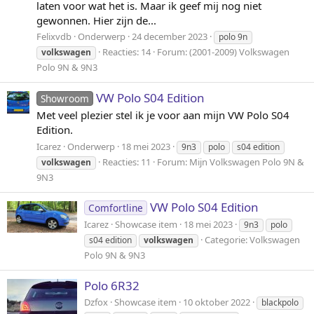
laten voor wat het is. Maar ik geef mij nog niet
gewonnen. Hier zijn de...
Felixvdb
Onderwerp
24 december 2023
polo 9n
Reacties: 14
Forum:
(2001-2009) Volkswagen
volkswagen
Polo 9N & 9N3
VW Polo S04 Edition
Showroom
Met veel plezier stel ik je voor aan mijn VW Polo S04
Edition.
Icarez
Onderwerp
18 mei 2023
9n3
polo
s04 edition
Reacties: 11
Forum:
Mijn Volkswagen Polo 9N &
volkswagen
9N3
VW Polo S04 Edition
Comfortline
Icarez
Showcase item
18 mei 2023
9n3
polo
Categorie:
Volkswagen
s04 edition
volkswagen
Polo 9N & 9N3
Polo 6R32
Dzfox
Showcase item
10 oktober 2022
blackpolo