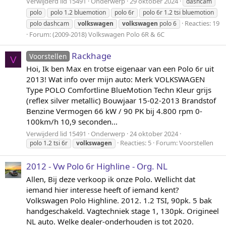
Verwijderd lid 15491
Onderwerp
29 oktober 2024
dashcam
polo
polo 1.2 bluemotion
polo 6r
polo 6r 1.2 tsi bluemotion
Reacties: 19
polo dashcam
volkswagen
volkswagen
polo 6
Forum:
(2009-2018) Volkswagen Polo 6R & 6C
Rackhage
Voorstellen
V
Hoi, Ik ben Max en trotse eigenaar van een Polo 6r uit
2013! Wat info over mijn auto: Merk VOLKSWAGEN
Type POLO Comfortline BlueMotion Techn Kleur grijs
(reflex silver metallic) Bouwjaar 15-02-2013 Brandstof
Benzine Vermogen 66 kW / 90 PK bij 4.800 rpm 0-
100km/h 10,9 seconden...
Verwijderd lid 15491
Onderwerp
24 oktober 2024
Reacties: 5
Forum:
Voorstellen
polo 1.2 tsi 6r
volkswagen
2012 - Vw Polo 6r Highline - Org. NL
Allen, Bij deze verkoop ik onze Polo. Wellicht dat
iemand hier interesse heeft of iemand kent?
Volkswagen Polo Highline. 2012. 1.2 TSI, 90pk. 5 bak
handgeschakeld. Vagtechniek stage 1, 130pk. Origineel
NL auto. Welke dealer-onderhouden is tot 2020.