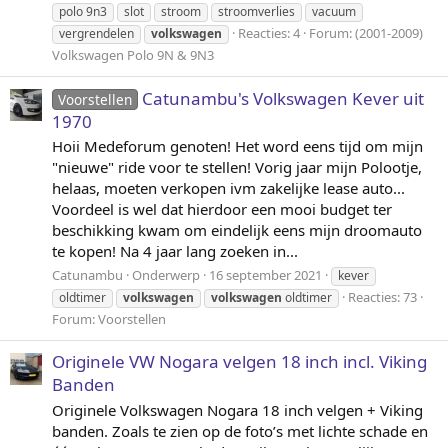
polo 9n3
slot
stroom
stroomverlies
vacuum
Reacties: 4
Forum:
(2001-2009)
vergrendelen
volkswagen
Volkswagen Polo 9N & 9N3
Catunambu's Volkswagen Kever uit
Voorstellen
1970
Hoii Medeforum genoten! Het word eens tijd om mijn
"nieuwe" ride voor te stellen! Vorig jaar mijn Polootje,
helaas, moeten verkopen ivm zakelijke lease auto...
Voordeel is wel dat hierdoor een mooi budget ter
beschikking kwam om eindelijk eens mijn droomauto
te kopen! Na 4 jaar lang zoeken in...
Catunambu
Onderwerp
16 september 2021
kever
Reacties: 73
oldtimer
volkswagen
volkswagen
oldtimer
Forum:
Voorstellen
Originele VW Nogara velgen 18 inch incl. Viking
Banden
Originele Volkswagen Nogara 18 inch velgen + Viking
banden. Zoals te zien op de foto’s met lichte schade en