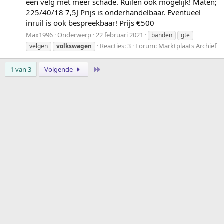
één velg met meer schade. Ruilen ook mogelijk! Maten;
225/40/18 7,5J Prijs is onderhandelbaar. Eventueel
inruil is ook bespreekbaar! Prijs €500
Max1996
Onderwerp
22 februari 2021
banden
gte
Reacties: 3
Forum:
Marktplaats Archief
velgen
volkswagen
Laatste
1 van 3
Volgende