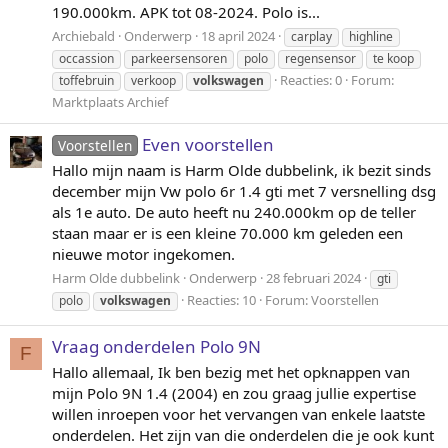
190.000km. APK tot 08-2024. Polo is...
Archiebald
Onderwerp
18 april 2024
carplay
highline
occassion
parkeersensoren
polo
regensensor
te koop
Reacties: 0
Forum:
toffebruin
verkoop
volkswagen
Marktplaats Archief
Even voorstellen
Voorstellen
Hallo mijn naam is Harm Olde dubbelink, ik bezit sinds
december mijn Vw polo 6r 1.4 gti met 7 versnelling dsg
als 1e auto. De auto heeft nu 240.000km op de teller
staan maar er is een kleine 70.000 km geleden een
nieuwe motor ingekomen.
Harm Olde dubbelink
Onderwerp
28 februari 2024
gti
Reacties: 10
Forum:
Voorstellen
polo
volkswagen
Vraag onderdelen Polo 9N
F
Hallo allemaal, Ik ben bezig met het opknappen van
mijn Polo 9N 1.4 (2004) en zou graag jullie expertise
willen inroepen voor het vervangen van enkele laatste
onderdelen. Het zijn van die onderdelen die je ook kunt