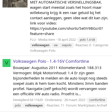
MET AUTOMATISCHE VERSNELLINGSBAK.
wagen start meestal zoals het hoort maar
willekeurig krijg ik een raar geluid bij het
contact aanleggen, geen idee wat dit kan zijn.
link voor video:
https://youtube.com/shorts/5etYr9BGcr0?
feature=share
FLU
Media item
18 april 2022
polo 1.4 tdi
Reacties: 0
Categorie:
volkswagen
vw
vwpolo
Volkswagen Polo
Volkswagen Polo - 1.4-16V Comfortline
V
Bouwjaar: Augustus 2011 Kilometerstand: 188.313
Vermogen: 86pk Motorinhoud: 1.4 Er zijn geen
bijzonderheden te melden en de auto loopt nog steeds
soepel zoals ik hem toen kocht. Minstens 3mm banden
profiel. Navigatie (zelf gekocht) wordt vervangen voor
een officiële VW auto radio. Proefrit is...
Verwijderd lid 11620
Onderwerp
28 maart 2022
comfortline
Reacties: 11
Forum:
Marktplaats Archief
polo
volkswagen