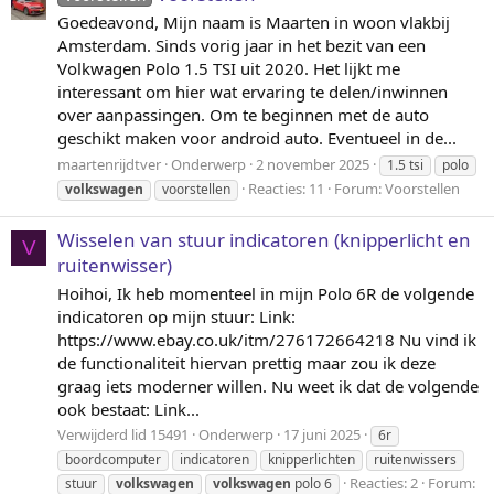
Goedeavond, Mijn naam is Maarten in woon vlakbij
Amsterdam. Sinds vorig jaar in het bezit van een
Volkwagen Polo 1.5 TSI uit 2020. Het lijkt me
interessant om hier wat ervaring te delen/inwinnen
over aanpassingen. Om te beginnen met de auto
geschikt maken voor android auto. Eventueel in de...
maartenrijdtver
Onderwerp
2 november 2025
1.5 tsi
polo
Reacties: 11
Forum:
Voorstellen
volkswagen
voorstellen
Wisselen van stuur indicatoren (knipperlicht en
V
ruitenwisser)
Hoihoi, Ik heb momenteel in mijn Polo 6R de volgende
indicatoren op mijn stuur: Link:
https://www.ebay.co.uk/itm/276172664218 Nu vind ik
de functionaliteit hiervan prettig maar zou ik deze
graag iets moderner willen. Nu weet ik dat de volgende
ook bestaat: Link...
Verwijderd lid 15491
Onderwerp
17 juni 2025
6r
boordcomputer
indicatoren
knipperlichten
ruitenwissers
Reacties: 2
Forum:
stuur
volkswagen
volkswagen
polo 6