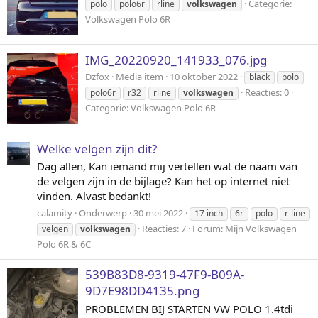
Categorie:
polo
polo6r
rline
volkswagen
Volkswagen Polo 6R
IMG_20220920_141933_076.jpg
Dzfox
Media item
10 oktober 2022
black
polo
Reacties: 0
polo6r
r32
rline
volkswagen
Categorie: Volkswagen Polo 6R
Welke velgen zijn dit?
Dag allen, Kan iemand mij vertellen wat de naam van
de velgen zijn in de bijlage? Kan het op internet niet
vinden. Alvast bedankt!
calamity
Onderwerp
30 mei 2022
17 inch
6r
polo
r-line
Reacties: 7
Forum:
Mijn Volkswagen
velgen
volkswagen
Polo 6R & 6C
539B83D8-9319-47F9-B09A-
9D7E98DD4135.png
PROBLEMEN BIJ STARTEN VW POLO 1.4tdi