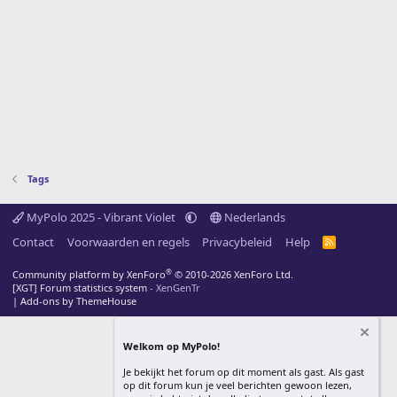
Tags
MyPolo 2025 - Vibrant Violet
Nederlands
Contact
Voorwaarden en regels
Privacybeleid
Help
R
S
S
®
Community platform by XenForo
© 2010-2026 XenForo Ltd.
[XGT] Forum statistics system
- XenGenTr
|
Add-ons by ThemeHouse
Welkom op MyPolo!
Je bekijkt het forum op dit moment als gast. Als gast
op dit forum kun je veel berichten gewoon lezen,