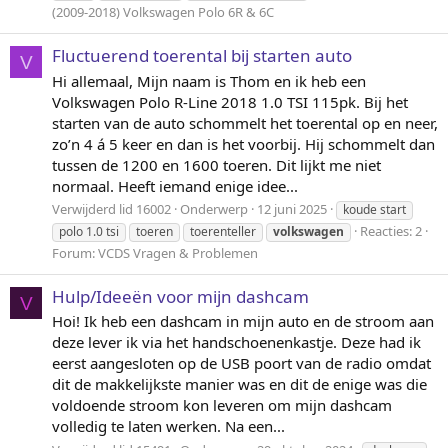
(2009-2018) Volkswagen Polo 6R & 6C
Fluctuerend toerental bij starten auto
V
Hi allemaal, Mijn naam is Thom en ik heb een
Volkswagen Polo R-Line 2018 1.0 TSI 115pk. Bij het
starten van de auto schommelt het toerental op en neer,
zo’n 4 á 5 keer en dan is het voorbij. Hij schommelt dan
tussen de 1200 en 1600 toeren. Dit lijkt me niet
normaal. Heeft iemand enige idee...
Verwijderd lid 16002
Onderwerp
12 juni 2025
koude start
Reacties: 2
polo 1.0 tsi
toeren
toerenteller
volkswagen
Forum:
VCDS Vragen & Problemen
Hulp/Ideeën voor mijn dashcam
V
Hoi! Ik heb een dashcam in mijn auto en de stroom aan
deze lever ik via het handschoenenkastje. Deze had ik
eerst aangesloten op de USB poort van de radio omdat
dit de makkelijkste manier was en dit de enige was die
voldoende stroom kon leveren om mijn dashcam
volledig te laten werken. Na een...