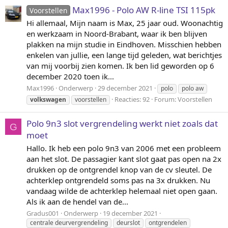
Max1996 - Polo AW R-line TSI 115pk
Voorstellen
Hi allemaal, Mijn naam is Max, 25 jaar oud. Woonachtig
en werkzaam in Noord-Brabant, waar ik ben blijven
plakken na mijn studie in Eindhoven. Misschien hebben
enkelen van jullie, een lange tijd geleden, wat berichtjes
van mij voorbij zien komen. Ik ben lid geworden op 6
december 2020 toen ik...
Max1996
Onderwerp
29 december 2021
polo
polo aw
Reacties: 92
Forum:
Voorstellen
volkswagen
voorstellen
Polo 9n3 slot vergrendeling werkt niet zoals dat
G
moet
Hallo. Ik heb een polo 9n3 van 2006 met een probleem
aan het slot. De passagier kant slot gaat pas open na 2x
drukken op de ontgrendel knop van de cv sleutel. De
achterklep ontgrendeld soms pas na 3x drukken. Nu
vandaag wilde de achterklep helemaal niet open gaan.
Als ik aan de hendel van de...
Gradus001
Onderwerp
19 december 2021
centrale deurvergrendeling
deurslot
ontgrendelen