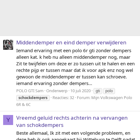
Middendemper en eind demper verwijderen
Iemand ervaring met een polo 6r gti zonder dempers
alleen kat. k heb nu alleen middendemper nog, maar
Zit te twijfelen om deze er zo tussen uit te halen en een
rechte pijp er tussen maar dat ik voor apk enz nog wel
gewoon de middendemper er tussen kan schroeve.
iemand ervaring zonder dempers...
POLO GTI Sam
Onderwerp
10 juli 2020
gti
polo
Reacties: 32
Forum:
Mijn Volkswagen Polo
schockdempers
6R & 6C
Vreemd geluid rechts achterin na vervangen
Y
van schokdempers
Beste allemaal, Ik zit met een volgende probleem, en
deze heb ik ook aangekaart bij Witteburg te Delft nadat