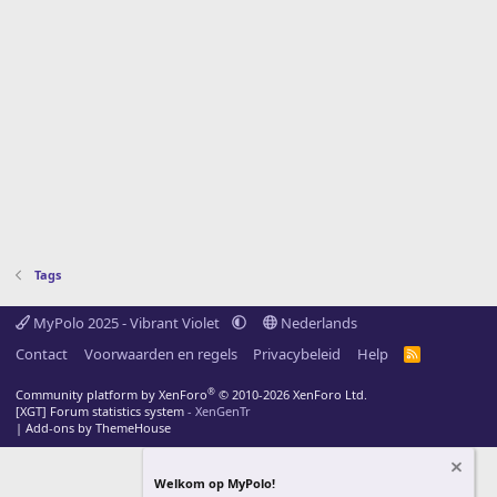
Tags
MyPolo 2025 - Vibrant Violet
Nederlands
Contact
Voorwaarden en regels
Privacybeleid
Help
R
S
S
®
Community platform by XenForo
© 2010-2026 XenForo Ltd.
[XGT] Forum statistics system
- XenGenTr
|
Add-ons by ThemeHouse
Welkom op MyPolo!