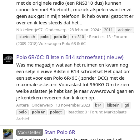
met de originele radio (een RNS310 dus) kunnen
connecten met Bluetooth, muziek afspelen want er zit
geen aux gat in mijn telefoon. ik heb overal gezocht er
over en ik lees steeds dat het...
Nikkelientje97
Onderwerp
28 februari 2024
2011
adapter
Reacties: 13
Forum:
bluetooth
polo
polo
6r
rns310
(2009-2018) Volkswagen Polo 6R & 6C
Polo 6R/6C: Bilstein B14 schroefset ( nieuw)
Was me magazijn wat aan het ruimen en kwam nog
een setje nieuwe Bilstein B14 schroefset Het gaat om
een set voor een Polo 6R/6C ( zonder DCC) met de
maximale aslasten: Vooraslast tot 960KG Om te zien
welke aslasten je hebt kan je naar www.rdw.nl gaan en
je kenteken invoeren dan klikken op...
Antera
Onderwerp
13 november 2023
b14
bilstein
gti
Reacties: 0
Forum:
Marktplaats
polo
polo
6r
polo
gti
Archief
Stan Polo 6R
Voorstellen