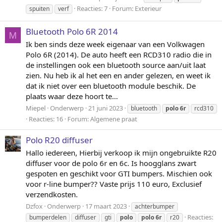
Reacties: 7
Forum:
Exterieur
spuiten
verf
Bluetooth Polo 6R 2014
M
Ik ben sinds deze week eigenaar van een Volkwagen
Polo 6R (2014). De auto heeft een RCD310 radio die in
de instellingen ook een bluetooth source aan/uit laat
zien. Nu heb ik al het een en ander gelezen, en weet ik
dat ik niet over een bluetooth module beschik. De
plaats waar deze hoort te...
Miepel
Onderwerp
21 juni 2023
bluetooth
polo
6r
rcd310
Reacties: 16
Forum:
Algemene praat
Polo R20 diffuser
Hallo iedereen, Hierbij verkoop ik mijn ongebruikte R20
diffuser voor de polo 6r en 6c. Is hoogglans zwart
gespoten en geschikt voor GTI bumpers. Mischien ook
voor r-line bumper?? Vaste prijs 110 euro, Exclusief
verzendkosten.
Dzfox
Onderwerp
17 maart 2023
achterbumper
Reacties:
bumperdelen
diffuser
gti
polo
polo
6r
r20