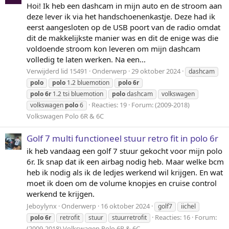
Hoi! Ik heb een dashcam in mijn auto en de stroom aan
deze lever ik via het handschoenenkastje. Deze had ik
eerst aangesloten op de USB poort van de radio omdat
dit de makkelijkste manier was en dit de enige was die
voldoende stroom kon leveren om mijn dashcam
volledig te laten werken. Na een...
Verwijderd lid 15491
Onderwerp
29 oktober 2024
dashcam
polo
polo
1.2 bluemotion
polo
6r
polo
6r
1.2 tsi bluemotion
polo
dashcam
volkswagen
Reacties: 19
Forum:
(2009-2018)
volkswagen
polo
6
Volkswagen Polo 6R & 6C
Golf 7 multi functioneel stuur retro fit in polo 6r
ik heb vandaag een golf 7 stuur gekocht voor mijn polo
6r. Ik snap dat ik een airbag nodig heb. Maar welke bcm
heb ik nodig als ik de ledjes werkend wil krijgen. En wat
moet ik doen om de volume knopjes en cruise control
werkend te krijgen.
Jeboylynx
Onderwerp
16 oktober 2024
golf7
iichel
Reacties: 16
Forum:
polo
6r
retrofit
stuur
stuurretrofit
(2009-2018) Volkswagen Polo 6R & 6C