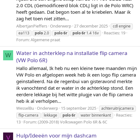
2.0 CDL (Gemodificeerd blok CDLJ ligt in de Polo WRC)
heeft gedaan. Dat begon toen al te kriebelen. Maar ik
zag het toen niet zitten...
AlbertjanPieffers
Onderwerp
27 december 2025
cdl engine
Reacties: 19
ea113
polo
2.0
polo
6r
polo
6r
1.4 16v
Forum:
Algemene praat
Water in achterklep na installatie flip camera
W
(VW Polo 6R)
Hallo allemaal, Ik heb nu een kleine twee maanden mijn
VW Polo en afgelopen week heb ik een logo flip camera
geïnstalleerd. Na de regenbui van gisteravond merkte
ik vanochtend dat er water in de achterklep stond. Een
eerdere lekkage bij het witte plugje van de flip camera
heb ik al verholpen...
WesselBu
Onderwerp
15 september 2025
achteruitrijcamera
Reacties:
flip-camera
lekkage
polo
6r
water binnenkant
13
Forum:
(2009-2018) Volkswagen Polo 6R & 6C
Hulp/Ideeën voor mijn dashcam
V