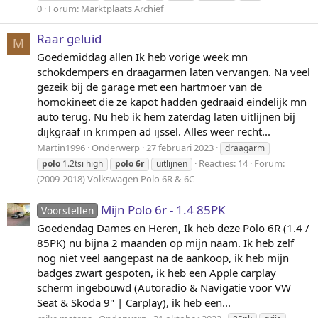
0
Forum:
Marktplaats Archief
Raar geluid
M
Goedemiddag allen Ik heb vorige week mn
schokdempers en draagarmen laten vervangen. Na veel
gezeik bij de garage met een hartmoer van de
homokineet die ze kapot hadden gedraaid eindelijk mn
auto terug. Nu heb ik hem zaterdag laten uitlijnen bij
dijkgraaf in krimpen ad ijssel. Alles weer recht...
Martin1996
Onderwerp
27 februari 2023
draagarm
Reacties: 14
Forum:
polo
1.2tsi high
polo
6r
uitlijnen
(2009-2018) Volkswagen Polo 6R & 6C
Mijn Polo 6r - 1.4 85PK
Voorstellen
Goedendag Dames en Heren, Ik heb deze Polo 6R (1.4 /
85PK) nu bijna 2 maanden op mijn naam. Ik heb zelf
nog niet veel aangepast na de aankoop, ik heb mijn
badges zwart gespoten, ik heb een Apple carplay
scherm ingebouwd (Autoradio & Navigatie voor VW
Seat & Skoda 9" | Carplay), ik heb een...