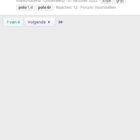
mike.matena
Onderwerp
31 oktober 2022
85pk
grijs
Reacties: 12
Forum:
Voorstellen
polo
1.4
polo
6r
Laatste
1 van 4
Volgende