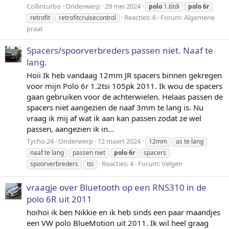
Collinturbo
Onderwerp
29 mei 2024
polo
1.6tdi
polo
6r
Reacties: 6
Forum:
Algemene
retrofit
retrofitcruisecontrol
praat
Spacers/spoorverbreders passen niet. Naaf te
lang.
Hoii Ik heb vandaag 12mm JR spacers binnen gekregen
voor mijn Polo 6r 1.2tsi 105pk 2011. Ik wou de spacers
gaan gebruiken voor de achterwielen. Helaas passen de
spacers niet aangezien de naaf 3mm te lang is. Nu
vraag ik mij af wat ik aan kan passen zodat ze wel
passen, aangezien ik in...
Tycho.24
Onderwerp
12 maart 2024
12mm
as te lang
naaf te lang
passen niet
polo
6r
spacers
Reacties: 4
Forum:
Velgen
spoorverbreders
tsi
vraagje over Bluetooth op een RNS310 in de
polo 6R uit 2011
hoihoi ik ben Nikkie en ik heb sinds een paar maandjes
een VW polo BlueMotion uit 2011. Ik wil heel graag