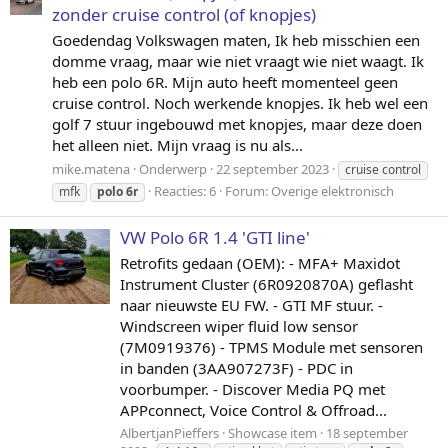
zonder cruise control (of knopjes)
Goedendag Volkswagen maten, Ik heb misschien een
domme vraag, maar wie niet vraagt wie niet waagt. Ik
heb een polo 6R. Mijn auto heeft momenteel geen
cruise control. Noch werkende knopjes. Ik heb wel een
golf 7 stuur ingebouwd met knopjes, maar deze doen
het alleen niet. Mijn vraag is nu als...
mike.matena
Onderwerp
22 september 2023
cruise control
Reacties: 6
Forum:
Overige elektronisch
mfk
polo
6r
VW Polo 6R 1.4 'GTI line'
Retrofits gedaan (OEM): - MFA+ Maxidot
Instrument Cluster (6R0920870A) geflasht
naar nieuwste EU FW. - GTI MF stuur. -
Windscreen wiper fluid low sensor
(7M0919376) - TPMS Module met sensoren
in banden (3AA907273F) - PDC in
voorbumper. - Discover Media PQ met
APPconnect, Voice Control & Offroad...
AlbertjanPieffers
Showcase item
18 september