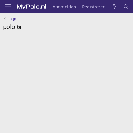
Aanmelden
Registreren
Tags
polo 6r