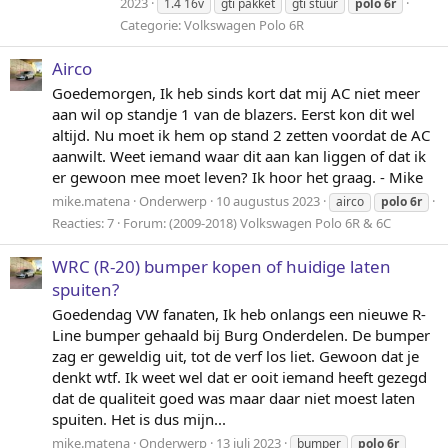
2023
1.4 16v
gti pakket
gti stuur
polo
6r
Categorie:
Volkswagen Polo 6R
Airco
Goedemorgen, Ik heb sinds kort dat mij AC niet meer
aan wil op standje 1 van de blazers. Eerst kon dit wel
altijd. Nu moet ik hem op stand 2 zetten voordat de AC
aanwilt. Weet iemand waar dit aan kan liggen of dat ik
er gewoon mee moet leven? Ik hoor het graag. - Mike
mike.matena
Onderwerp
10 augustus 2023
airco
polo
6r
Reacties: 7
Forum:
(2009-2018) Volkswagen Polo 6R & 6C
WRC (R-20) bumper kopen of huidige laten
spuiten?
Goedendag VW fanaten, Ik heb onlangs een nieuwe R-
Line bumper gehaald bij Burg Onderdelen. De bumper
zag er geweldig uit, tot de verf los liet. Gewoon dat je
denkt wtf. Ik weet wel dat er ooit iemand heeft gezegd
dat de qualiteit goed was maar daar niet moest laten
spuiten. Het is dus mijn...
mike.matena
Onderwerp
13 juli 2023
bumper
polo
6r