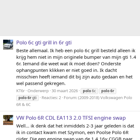
Polo 6c gti grill in 6r gti
Beste allemaal. Ik heb een polo 6c grill besteld alleen ik
krijg hem niet in mijn originele bumper van mijn gti 1.4
6r. Iemand die weet wat ik moet doen? Onderste
ophangpunten klikken er niet goed in. Ik dacht
misschien heeft iemand dit bij zijn auto gedaan en het
wel passend gekregen.
KT6r
Onderwerp
30 maart 2026
polo
6c
polo
6r
Reacties: 2
Forum:
(2009-2018) Volkswagen Polo
polo
6r
gti
6R & 6C
VW Polo 6R CDL EA113 2.0 TFSI engine swap
Well... ik denk dat het inmiddels 2-3 jaar geleden is dat
ik in contact kwam met Szymon, een Poolse Polo 6R
rijder. Die een engine swap van de 1.4 16v CGGB naar