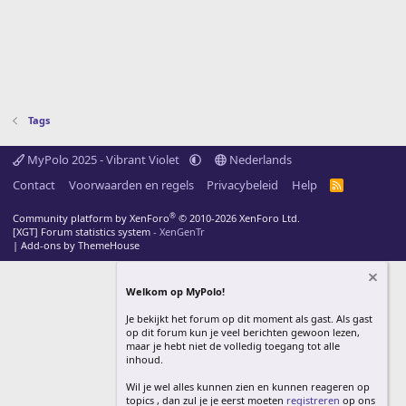
Tags
MyPolo 2025 - Vibrant Violet
Nederlands
Contact
Voorwaarden en regels
Privacybeleid
Help
R
S
S
®
Community platform by XenForo
© 2010-2026 XenForo Ltd.
[XGT] Forum statistics system
- XenGenTr
|
Add-ons by ThemeHouse
Welkom op MyPolo!
Je bekijkt het forum op dit moment als gast. Als gast
op dit forum kun je veel berichten gewoon lezen,
maar je hebt niet de volledig toegang tot alle
inhoud.
Wil je wel alles kunnen zien en kunnen reageren op
topics , dan zul je je eerst moeten
registreren
op ons