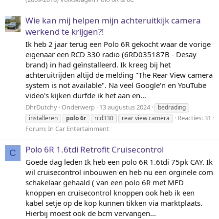
Wie kan mij helpen mijn achteruitkijk camera
werkend te krijgen?!
Ik heb 2 jaar terug een Polo 6R gekocht waar de vorige
eigenaar een RCD 330 radio (6RD035187B - Desay
brand) in had geïnstalleerd. Ik kreeg bij het
achteruitrijden altijd de melding "The Rear View camera
system is not available". Na veel Google'n en YouTube
video's kijken durfde ik het aan en...
DhrDutchy
Onderwerp
13 augustus 2024
bedrading
Reacties: 31
installeren
polo
6r
rcd330
rear view camera
Forum:
In Car Entertainment
Polo 6R 1.6tdi Retrofit Cruisecontrol
C
Goede dag leden Ik heb een polo 6R 1.6tdi 75pk CAY. Ik
wil cruisecontrol inbouwen en heb nu een orginele com
schakelaar gehaald ( van een polo 6R met MFD
knoppen en cruisecontrol knoppen ook heb ik een
kabel setje op de kop kunnen tikken via marktplaats.
Hierbij moest ook de bcm vervangen...