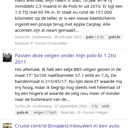
Hallo allemaal, Mijn naam is Stan, 18 jaar en ik rij
inmiddels 2,5 maand in de Polo 6r uit 2010. Er ligt een
1.0 TSI met 60 PK in. Er staat nu rond de 157.000
kilometer op de teller, er is een nieuw beeldscherm
ingezet een poosje terug met Apple Carplay. Alle
accenten zijn al zwart gemaakt...
Stanvrm
Onderwerp
28 oktober 2023
polo
1.0 tsi
polo
6r
Reacties: 8
Forum:
Voorstellen
Passen deze velgen onder mijn polo 6r 1.2tsi
2011
Hoi allemaal, Ik heb een setje BBS velgen gezien in de
maat 17'' 5x100 naafdiameter 57.1 et48 en 7,5j. De
bandenmaat is 215/45/17. Nu lijkt deze ET waarde mij
vrij hoog, maar ik begrijp nog steeds niet helemaal of
bij een hogere et waarde de velg nou meer of minder
naar de buitenkant van de...
Tycho.24
Onderwerp
27 september 2023
7.5j
et48
Reacties: 16
Forum:
Velgen
polo
6r
velgen 17 inch
Cruise control (knopjes) inbouwen in een auto