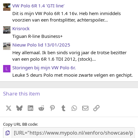
e
VW Polo 6R 1.4 'GTI line'
n
)
Dit is mijn VW Polo 6R 1.4 16v. Heb hem inmiddels
voorzien van een frontsplitter, achterspoiler...
Krisrock
Tiguan R-line Business+
Nieuw Polo lid 13/01/2025
Hey allemaal. Ik ben sinds vorig jaar de trotse bezitter
van een polo 6R 1.6 TDI 2012, (stock)...
Storingen bij mijn VW Polo 6r.
L
Leuke 5 deurs Polo met mooie zwarte velgen en gechipt.
Share this item
X
Bluesky
LinkedIn
Reddit
Pinterest
Tumblr
WhatsApp
E-mail
koppeling
Copy URL BB code