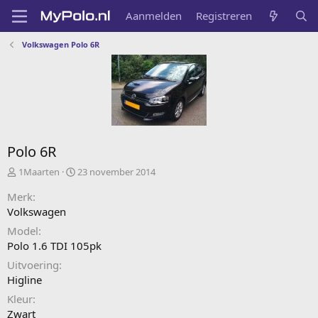
Aanmelden
Registreren
Volkswagen Polo 6R
Polo 6R
A
C
1Maarten
23 november 2014
d
r
Merk
d
e
e
a
Volkswagen
d
t
Model
b
e
Polo 1.6 TDI 105pk
y
d
a
Uitvoering
t
Higline
e
Kleur
Zwart