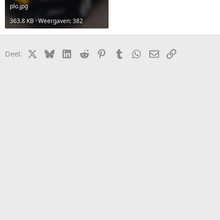
plo.jpg
363.8 KB · Weergaven: 382
X
Bluesky
LinkedIn
Reddit
Pinterest
Tumblr
WhatsApp
E-mail
koppeling
Deel: