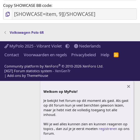
Copy SHOWCASE BB code
Volkswagen Polo 6R
MyPolo 2025 - Vibrant Violet
Nederlands
Contact
Voorwaarden en regels
Privacybeleid
Help
R
S
S
®
Community platform by XenForo
© 2010-2026 XenForo Ltd.
[XGT] Forum statistics system
- XenGenTr
|
Add-ons by ThemeHouse
Welkom op MyPolo!
Je bekijkt het forum op dit moment als gast. Als gast
op dit forum kun je veel berichten gewoon lezen,
maar je hebt niet de volledig toegang tot alle
inhoud.
Wil je wel alles kunnen zien en kunnen reageren op
topics , dan zul je je eerst moeten
registreren
op ons
forum.