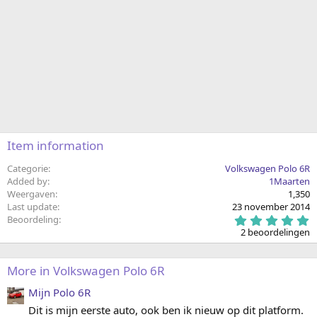
Item information
Categorie
Volkswagen Polo 6R
Added by
1Maarten
Weergaven
1,350
Last update
23 november 2014
5
Beoordeling
.
2 beoordelingen
0
0
s
More in Volkswagen Polo 6R
t
e
r
Mijn Polo 6R
(
Dit is mijn eerste auto, ook ben ik nieuw op dit platform.
r