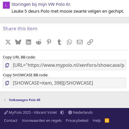
Storingen bij mijn VW Polo 6r.
L
Leuke 5 deurs Polo met mooie zwarte velgen en gechipt.
Share this item
X
Bluesky
LinkedIn
Reddit
Pinterest
Tumblr
WhatsApp
E-mail
koppeling
Copy URL BB code
Copy SHOWCASE BB code
Volkswagen Polo 6R
MyPolo 2025 - Vibrant Violet
Nederlands
Contact
Voorwaarden en regels
Privacybeleid
Help
R
S
S