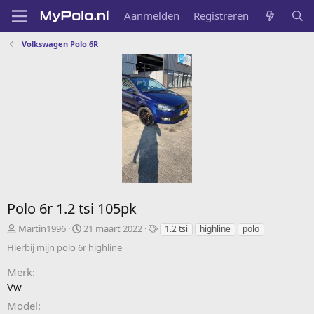
Aanmelden
Registreren
Volkswagen Polo 6R
Polo 6r 1.2 tsi 105pk
A
C
T
Martin1996
21 maart 2022
1.2 tsi
highline
polo
d
r
a
Hierbij mijn polo 6r highline
d
e
g
e
a
s
Merk
d
t
Vw
b
e
y
d
Model