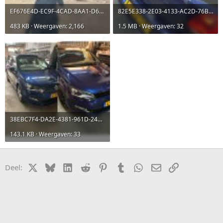
EF676E4D-EC9F-4CAD-8AA1-D63BDE82AA9C.jpeg
82E5E338-2E03-4133-AC2D-76B0F615A664.jpeg
483 KB · Weergaven: 2,166
1.5 MB · Weergaven: 32
38EBC7F4-DA2E-4381-961D-24B68BDABEED.jpeg
143.1 KB · Weergaven: 33
X
Bluesky
LinkedIn
Reddit
Pinterest
Tumblr
WhatsApp
E-mail
koppeling
Deel: