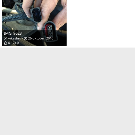
IMG_9623
vikashm
26 oktober 2016
0
0