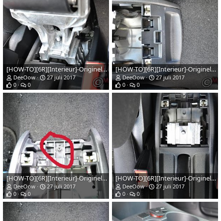
[HOW-TO][6R][Interieur]-Originele-vw-armsteun-installeren-afb11web
[HOW-TO][6R][Interieur]-Originele-vw-armsteun-installeren-afb10web
DeeOow
27 juli 2017
DeeOow
27 juli 2017
0
0
0
0
[HOW-TO][6R][Interieur]-Originele-vw-armsteun-installeren-afb9web
[HOW-TO][6R][Interieur]-Originele-vw-armsteun-installeren-afb8web
DeeOow
27 juli 2017
DeeOow
27 juli 2017
0
0
0
0