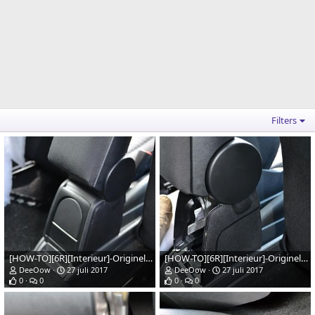
Filters
[HOW-TO][6R][Interieur]-Originele-vw-armsteun-installeren-afb13web
[HOW-TO][6R][Interieur]-Originele-vw-armsteun-installeren-afb12web
DeeOow
27 juli 2017
DeeOow
27 juli 2017
0
0
0
0