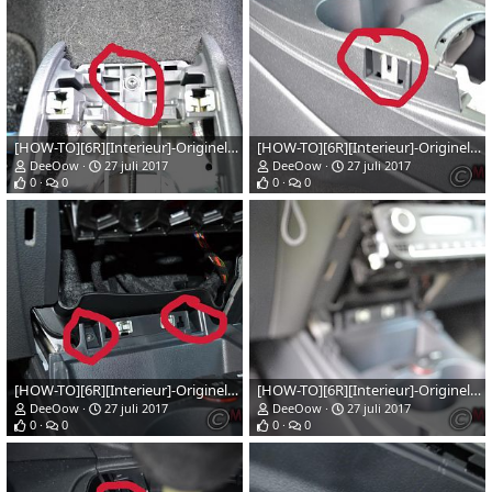
[HOW-TO][6R][Interieur]-Originele-vw-armsteun-installeren-afb7web
[HOW-TO][6R][Interieur]-Originele-vw-armsteun-installeren-afb6web
DeeOow
27 juli 2017
DeeOow
27 juli 2017
0
0
0
0
[HOW-TO][6R][Interieur]-Originele-vw-armsteun-installeren-afb5web
[HOW-TO][6R][Interieur]-Originele-vw-armsteun-installeren-afb4web
DeeOow
27 juli 2017
DeeOow
27 juli 2017
0
0
0
0