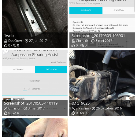
1web
Screenshot_20170503-105901
DeeOow
27 juli 2017
Chris 6r
3 mei 2017
0
0
0
0
Screenshot_20170503-110119
IMG_9625
Chris 6r
3 mei 2017
vikashm
26 oktober 2016
0
0
0
0