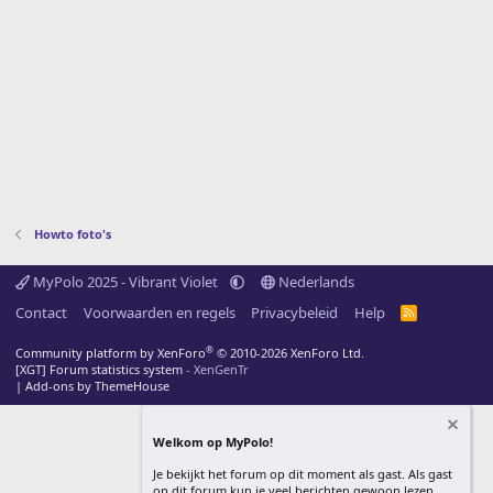
Howto foto's
MyPolo 2025 - Vibrant Violet
Nederlands
Contact
Voorwaarden en regels
Privacybeleid
Help
R
S
S
®
Community platform by XenForo
© 2010-2026 XenForo Ltd.
[XGT] Forum statistics system
- XenGenTr
|
Add-ons by ThemeHouse
Welkom op MyPolo!
Je bekijkt het forum op dit moment als gast. Als gast
op dit forum kun je veel berichten gewoon lezen,