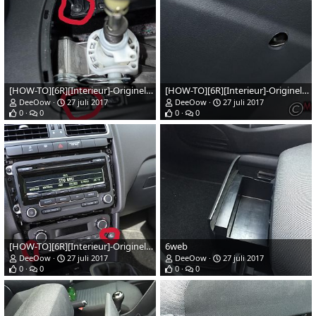
[HOW-TO][6R][Interieur]-Originele-vw-armsteun-installeren-afb3web
[HOW-TO][6R][Interieur]-Originele-vw-armsteun-installeren-afb2web
DeeOow
27 juli 2017
DeeOow
27 juli 2017
0
0
0
0
[HOW-TO][6R][Interieur]-Originele-vw-armsteun-installeren-afb1web
6web
DeeOow
27 juli 2017
DeeOow
27 juli 2017
0
0
0
0