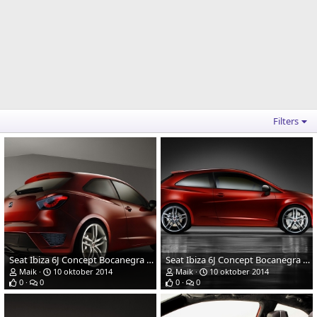
Filters
Seat Ibiza 6J Concept Bocanegra (Ginebar '08)
Seat Ibiza 6J Concept Bocanegra (Ginebar '08)
Maik
10 oktober 2014
Maik
10 oktober 2014
0
0
0
0