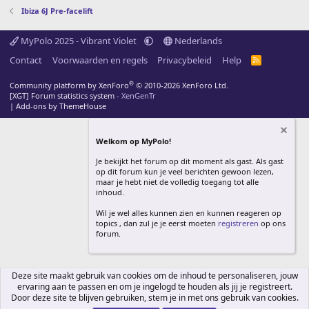
Ibiza 6J Pre-facelift
MyPolo 2025 - Vibrant Violet
Nederlands
Contact
Voorwaarden en regels
Privacybeleid
Help
R
S
S
®
Community platform by XenForo
© 2010-2026 XenForo Ltd.
[XGT] Forum statistics system
- XenGenTr
|
Add-ons by ThemeHouse
Welkom op MyPolo!
Je bekijkt het forum op dit moment als gast. Als gast
op dit forum kun je veel berichten gewoon lezen,
maar je hebt niet de volledig toegang tot alle
inhoud.
Wil je wel alles kunnen zien en kunnen reageren op
topics , dan zul je je eerst moeten
registreren
op ons
forum.
Deze site maakt gebruik van cookies om de inhoud te personaliseren, jouw
ervaring aan te passen en om je ingelogd te houden als jij je registreert.
Door deze site te blijven gebruiken, stem je in met ons gebruik van cookies.