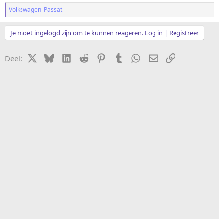
Volkswagen Passat
Je moet ingelogd zijn om te kunnen reageren. Log in | Registreer
X
Bluesky
LinkedIn
Reddit
Pinterest
Tumblr
WhatsApp
E-mail
koppeling
Deel: