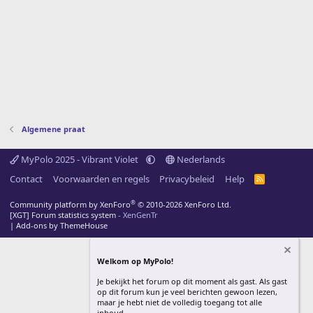
Algemene praat
MyPolo 2025 - Vibrant Violet
Nederlands
Contact
Voorwaarden en regels
Privacybeleid
Help
R
S
S
®
Community platform by XenForo
© 2010-2026 XenForo Ltd.
[XGT] Forum statistics system
- XenGenTr
|
Add-ons by ThemeHouse
Welkom op MyPolo!
Je bekijkt het forum op dit moment als gast. Als gast
op dit forum kun je veel berichten gewoon lezen,
maar je hebt niet de volledig toegang tot alle
inhoud.