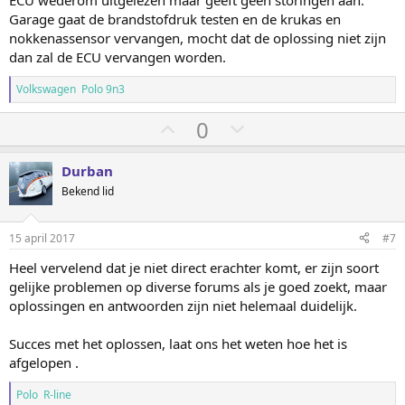
ECU wederom uitgelezen maar geeft geen storingen aan.
o
a
Garage gaat de brandstofdruk testen en de krukas en
o
a
nokkenassensor vervangen, mocht dat de oplossing niet zijn
g
g
dan zal de ECU vervangen worden.
Volkswagen Polo 9n3
S
S
0
t
t
e
e
Durban
m
m
Bekend lid
o
o
m
m
15 april 2017
#7
h
l
Heel vervelend dat je niet direct erachter komt, er zijn soort
o
a
gelijke problemen op diverse forums als je goed zoekt, maar
o
a
oplossingen en antwoorden zijn niet helemaal duidelijk.
g
g
Succes met het oplossen, laat ons het weten hoe het is
afgelopen .
Polo R-line