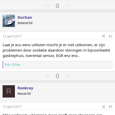
S
S
0
t
t
e
e
Durban
m
m
Bekend lid
o
o
m
m
12 april 2017
#5
h
l
Laat je ecu eens uitlezen mocht je er niet uitkomen, er zijn
o
a
problemen door oxidatie daardoor storingen in bijvoorbeeld
o
a
gasklephuis, toerental sensor, EGR enz enz..
g
g
Polo R-line
S
S
0
t
t
e
e
Rookray
R
m
m
Nieuw lid
o
o
m
m
15 april 2017
#6
h
l