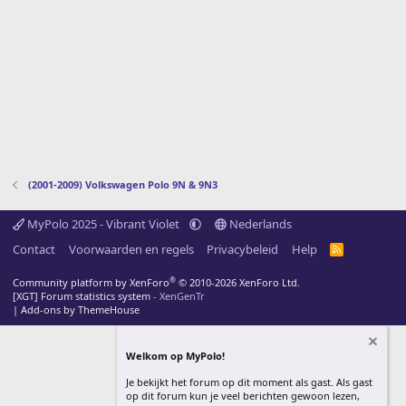
(2001-2009) Volkswagen Polo 9N & 9N3
MyPolo 2025 - Vibrant Violet
Nederlands
Contact
Voorwaarden en regels
Privacybeleid
Help
R
S
S
®
Community platform by XenForo
© 2010-2026 XenForo Ltd.
[XGT] Forum statistics system
- XenGenTr
|
Add-ons by ThemeHouse
Welkom op MyPolo!
Je bekijkt het forum op dit moment als gast. Als gast
op dit forum kun je veel berichten gewoon lezen,