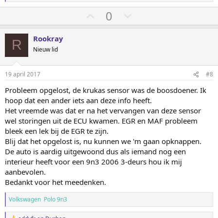
S
S
0
t
t
e
e
Rookray
R
m
m
Nieuw lid
o
o
m
m
19 april 2017
#8
h
l
Probleem opgelost, de krukas sensor was de boosdoener. Ik
o
a
hoop dat een ander iets aan deze info heeft.
o
a
Het vreemde was dat er na het vervangen van deze sensor
g
g
wel storingen uit de ECU kwamen. EGR en MAF probleem
bleek een lek bij de EGR te zijn.
Blij dat het opgelost is, nu kunnen we 'm gaan opknappen.
De auto is aardig uitgewoond dus als iemand nog een
interieur heeft voor een 9n3 2006 3-deurs hou ik mij
aanbevolen.
Bedankt voor het meedenken.
Volkswagen Polo 9n3