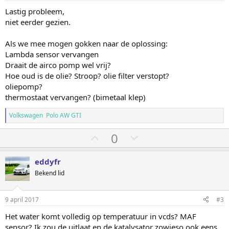
Lastig probleem,
niet eerder gezien.
Als we mee mogen gokken naar de oplossing:
Lambda sensor vervangen
Draait de airco pomp wel vrij?
Hoe oud is de olie? Stroop? olie filter verstopt?
oliepomp?
thermostaat vervangen? (bimetaal klep)
Volkswagen Polo AW GTI
S
S
0
t
t
e
e
eddyfr
m
m
Bekend lid
o
o
m
m
9 april 2017
#3
h
l
Het water komt volledig op temperatuur in vcds? MAF
o
a
sensor? Ik zou de uitlaat en de katalysator zowieso ook eens