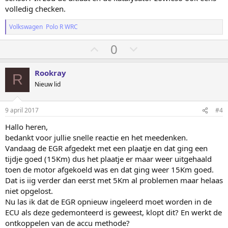
o
a
volledig checken.
g
g
Volkswagen Polo R WRC
S
S
0
t
t
e
e
Rookray
R
m
m
Nieuw lid
o
o
m
m
9 april 2017
#4
h
l
Hallo heren,
o
a
bedankt voor jullie snelle reactie en het meedenken.
o
a
Vandaag de EGR afgedekt met een plaatje en dat ging een
g
g
tijdje goed (15Km) dus het plaatje er maar weer uitgehaald
toen de motor afgekoeld was en dat ging weer 15Km goed.
Dat is iig verder dan eerst met 5Km al problemen maar helaas
niet opgelost.
Nu las ik dat de EGR opnieuw ingeleerd moet worden in de
ECU als deze gedemonteerd is geweest, klopt dit? En werkt de
ontkoppelen van de accu methode?