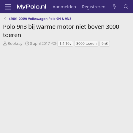
Aanmelden
Registreren
(2001-2009) Volkswagen Polo 9N & 9N3
Polo 9n3 bij warme motor niet boven 3000
toeren
O
S
T
Rookray
8 april 2017
1.4 16v
3000 toeren
9n3
n
t
a
d
a
g
e
r
s
r
t
w
d
e
a
r
t
p
u
s
m
t
a
r
t
e
r