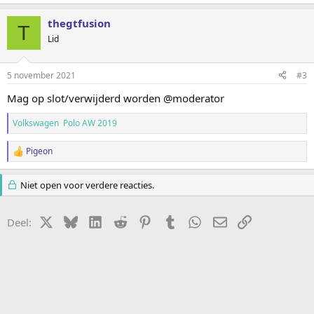
thegtfusion
T
Lid
5 november 2021
#3
Mag op slot/verwijderd worden @moderator
Volkswagen Polo AW 2019
Pigeon
W
a
a
Niet open voor verdere reacties.
r
d
e
X
Bluesky
LinkedIn
Reddit
Pinterest
Tumblr
WhatsApp
E-mail
koppeling
Deel:
r
i
n
g
e
n
: