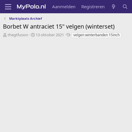
Aanmelden
Registreren
Marktplaats Archief
Borbet W antraciet 15" velgen (winterset)
O
S
T
thegtfusion
13 oktober 2021
velgen winterbanden 15inch
n
t
a
d
a
g
e
r
s
r
t
w
d
e
a
r
t
p
u
s
m
t
a
r
t
e
r