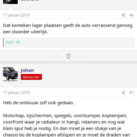
i
o
o
n
g
m
m
17 januari 2019
#6
e
h
l
n
Dat kenteken lager plaatsen geeft de auto verrassend genoeg
:
o
a
een stoerder uiterlijk.
o
a
g
g
SEAT FR
S
S
0
t
t
e
e
Johan
m
m
Beheerder
o
o
m
m
17 januari 2019
#7
h
l
Heb de ombouw zelf ook gedaan.
o
a
o
a
Motorkap, zijschermen, spiegels, voorbumper, koplampen,
g
g
voorfront waar je radiateur in hangt, retainers en nog wat
klein spul heb je nodig. En dan moet je een stukje van je
chassis bij de koplampen afslijpen en je moet de draden van