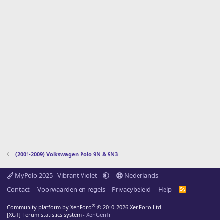
(2001-2009) Volkswagen Polo 9N & 9N3
MyPolo 2025 - Vibrant Violet
Nederlands
Contact
Voorwaarden en regels
Privacybeleid
Help
R
S
S
®
Community platform by XenForo
© 2010-2026 XenForo Ltd.
[XGT] Forum statistics system
- XenGenTr