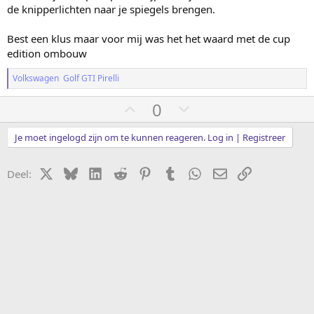
de knipperlichten naar je spiegels brengen.
Best een klus maar voor mij was het het waard met de cup
edition ombouw
Volkswagen Golf GTI Pirelli
S
S
0
t
t
e
e
Je moet ingelogd zijn om te kunnen reageren. Log in | Registreer
m
m
o
o
X
Bluesky
LinkedIn
Reddit
Pinterest
Tumblr
WhatsApp
E-mail
koppeling
Deel:
m
m
h
l
o
a
o
a
g
g