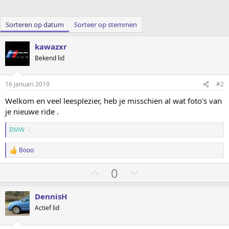
Sorteren op datum
Sorteer op stemmen
kawazxr
Bekend lid
16 januari 2019
#2
Welkom en veel leesplezier, heb je misschien al wat foto's van
je nieuwe ride .
BMW -
Booo
W
a
S
S
0
a
r
t
t
d
e
e
e
DennisH
r
m
m
Actief lid
i
o
o
n
g