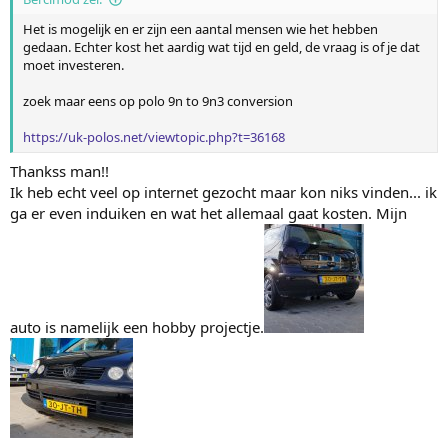
o
a
o
a
Het is mogelijk en er zijn een aantal mensen wie het hebben
gedaan. Echter kost het aardig wat tijd en geld, de vraag is of je dat
g
g
moet investeren.
zoek maar eens op polo 9n to 9n3 conversion
https://uk-polos.net/viewtopic.php?t=36168
Thankss man!!
Ik heb echt veel op internet gezocht maar kon niks vinden... ik
ga er even induiken en wat het allemaal gaat kosten. Mijn
auto is namelijk een hobby projectje.