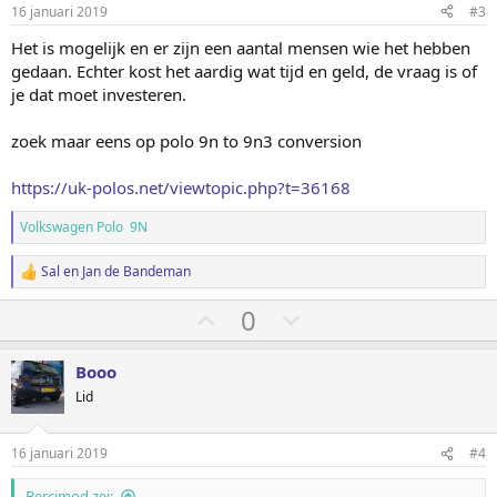
m
m
16 januari 2019
#3
e
h
l
n
Het is mogelijk en er zijn een aantal mensen wie het hebben
:
o
a
gedaan. Echter kost het aardig wat tijd en geld, de vraag is of
o
a
je dat moet investeren.
g
g
zoek maar eens op polo 9n to 9n3 conversion
https://uk-polos.net/viewtopic.php?t=36168
Volkswagen Polo 9N
Sal
en
Jan de Bandeman
W
a
S
S
0
a
r
t
t
d
e
e
e
Booo
r
m
m
Lid
i
o
o
n
g
m
m
16 januari 2019
#4
e
h
l
n
:
Bercimod zei: