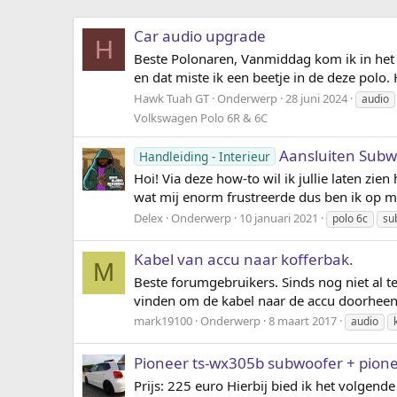
Car audio upgrade
H
Beste Polonaren, Vanmiddag kom ik in het 
en dat miste ik een beetje in de deze polo. H
Hawk Tuah GT
Onderwerp
28 juni 2024
audio
Volkswagen Polo 6R & 6C
Aansluiten Subw
Handleiding - Interieur
Hoi! Via deze how-to wil ik jullie laten zi
wat mij enorm frustreerde dus ben ik op mi
Delex
Onderwerp
10 januari 2021
polo 6c
su
Kabel van accu naar kofferbak.
M
Beste forumgebruikers. Sinds nog niet al t
vinden om de kabel naar de accu doorheen t
mark19100
Onderwerp
8 maart 2017
audio
Pioneer ts-wx305b subwoofer + pion
Prijs: 225 euro Hierbij bied ik het volgende