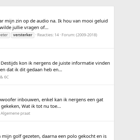
r mijn zin op de audio na. Ik hou van mooi geluid
ilde jullie vragen of...
Reacties: 14
Forum:
(2009-2018)
eeter
versterker
 Destijds kon ik nergens de juiste informatie vinden
n dat ik dit gedaan heb en...
 & 6C
subwoofer inbouwen, enkel kan ik nergens een gat
gekeken, Wat ik tot nu toe...
:
Algemene praat
in mijn golf gezeten, daarna een polo gekocht en is