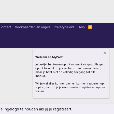
Contact
Voorwaarden en regels
Privacybeleid
Help
R
S
S
Welkom op MyPolo!
Je bekijkt het forum op dit moment als gast. Als gast
op dit forum kun je veel berichten gewoon lezen,
maar je hebt niet de volledig toegang tot alle
inhoud.
Wil je wel alles kunnen zien en kunnen reageren op
topics , dan zul je je eerst moeten
registreren
op ons
forum.
ingelogd te houden als jij je registreert.