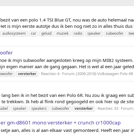
bezit van een polo 1.4 TSI Blue GT, nou was de auto helemaal naa
et is mijn eerste autotje dus ik ben nog niet zo in alles thuis dus w
audiosysteem
car
geluid
muziek
radio
speaker
subwoofer
tw
oofer
en hoe ik mijn subwoofer aangesloten kreeg op mijn MIB2 systeem.
jn eigen manier aan de gang gegaan. Het is wel al een jaar gelede
Reacties: 6
Forum:
(2009-2018) Volkswagen Polo 6R
bwoofer
versterker
e lang ben ik in het bezit van een Polo 6R. Nu zou ik graag een 
e trekkwn. Ik heb al flink rond gegoogeld en ook hier op de site 
Reacties: 33
Forum
kabel
speaker
speakers
subwoofer
versterker
eer gm-d8601 mono versterker + crunch cr1000cap
 setje aan, alles is al aan elkaar vast gemonteerd. Heeft een jaar 