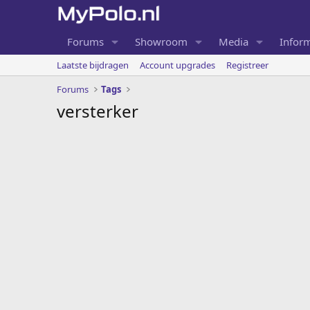
Forums
Showroom
Media
Inform
Laatste bijdragen
Account upgrades
Registreer
Forums
Tags
versterker