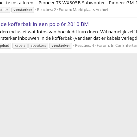
et te installeren. - Pioneer TS-WX305B Subwoofer - Pioneer GM-D8
Reacties: 2
Forum:
Marktplaats Archief
oofer
versterker
 de kofferbak in een polo 6r 2010 BM
en inclusief wat fotos van hoe ik dit kan doen. Wil namelijk zel
rsterker inbouwen in de kofferbak (vandaar dat er kabels verleg
Reacties: 4
Forum:
In Car Entert
geluid
kabels
speakers
versterker