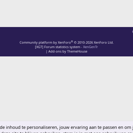
®
Community platform by XenForo
© 2010-2026 XenForo Ltd.
[XGT] Forum statistics system
- XenGenTr
|
Add-ons by ThemeHouse
 inhoud te personaliseren, jouw ervaring aan te passen en om je 