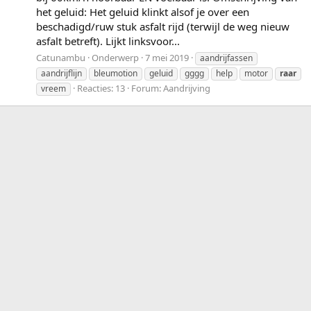
het geluid: Het geluid klinkt alsof je over een
beschadigd/ruw stuk asfalt rijd (terwijl de weg nieuw
asfalt betreft). Lijkt linksvoor...
Catunambu
Onderwerp
7 mei 2019
aandrijfassen
aandrijflijn
bleumotion
geluid
gggg
help
motor
raar
Reacties: 13
Forum:
Aandrijving
vreem