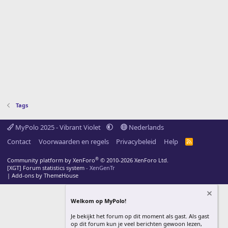
Tags
MyPolo 2025 - Vibrant Violet
Nederlands
Contact
Voorwaarden en regels
Privacybeleid
Help
R
S
S
®
Community platform by XenForo
© 2010-2026 XenForo Ltd.
[XGT] Forum statistics system
- XenGenTr
|
Add-ons by ThemeHouse
Welkom op MyPolo!
Je bekijkt het forum op dit moment als gast. Als gast
op dit forum kun je veel berichten gewoon lezen,