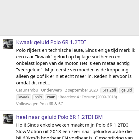
Kwaak geluid Polo 6R 1.2TDI
Polo rijders en technische leute, Sinds enige tijd merk ik
een raar "kwaak" geluid op bij lage snelheden en
onbelast lopen van de motor. Het is een metaalachtig
"veergeluid". Mijn eerste vermoeden is de koppeling,
alleen geloof ik er niet echt meer in. Reden hiervoor is
omdat dit met...
Catunambu
Onderwerp
2 september 2020
6r1.2tdi
geluid
Reacties: 4
Forum:
(2009-2018)
kwaak
polo
raar
Volkswagen Polo 6R & 6C
heel naar geluid Polo 6R 1.2TDI BM
Hoii! Sinds enkele weken maakt mijn Polo 6R 1.2TDI
SlowMotion uit 2013 een zeer naar geluid/vibratie die
bij 60km/h hoorbaar EN voelbaar is. Omschrijving van