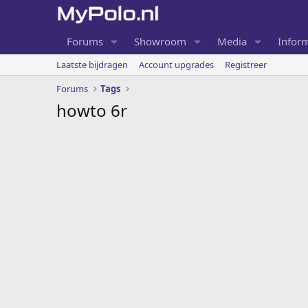
Forums
Showroom
Media
Inform
Laatste bijdragen
Account upgrades
Registreer
Forums
Tags
howto 6r