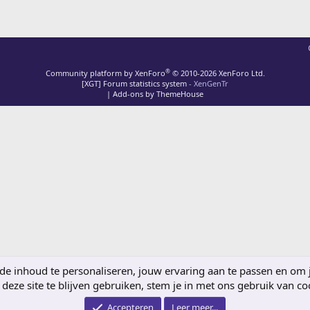
®
Community platform by XenForo
© 2010-2026 XenForo Ltd.
[XGT] Forum statistics system
- XenGenTr
|
Add-ons by ThemeHouse
 inhoud te personaliseren, jouw ervaring aan te passen en om je 
deze site te blijven gebruiken, stem je in met ons gebruik van co
Accepteren
Leer meer...