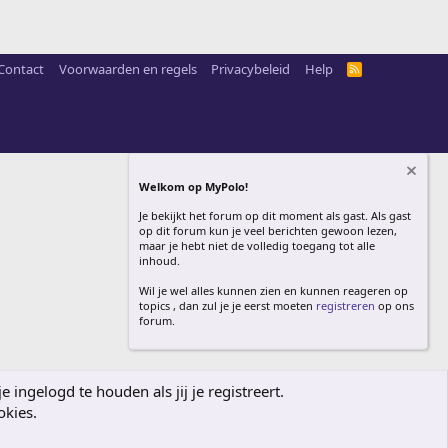
Contact
Voorwaarden en regels
Privacybeleid
Help
R
S
S
Welkom op MyPolo!
Je bekijkt het forum op dit moment als gast. Als gast
op dit forum kun je veel berichten gewoon lezen,
maar je hebt niet de volledig toegang tot alle
inhoud.
Wil je wel alles kunnen zien en kunnen reageren op
topics , dan zul je je eerst moeten
registreren
op ons
forum.
ingelogd te houden als jij je registreert.
okies.