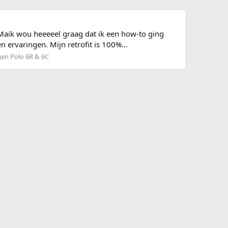
@Maik wou heeeeel graag dat ik een how-to ging
 ervaringen. Mijn retrofit is 100%...
gen Polo 6R & 6C