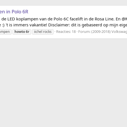
n in Polo 6R
n de LED koplampen van de Polo 6C facelift in de Rosa Line. En 
't is immers vakantie! Disclaimer: dit is gebaseerd op mijn eigen
Reacties: 18
Forum:
(2009-2018) Volkswa
lampen
howto
6r
iichel rocks