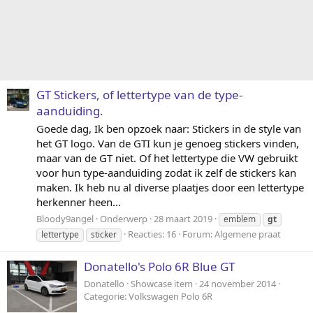
GT Stickers, of lettertype van de type-
aanduiding.
Goede dag, Ik ben opzoek naar: Stickers in de style van
het GT logo. Van de GTI kun je genoeg stickers vinden,
maar van de GT niet. Of het lettertype die VW gebruikt
voor hun type-aanduiding zodat ik zelf de stickers kan
maken. Ik heb nu al diverse plaatjes door een lettertype
herkenner heen...
Bloody9angel
Onderwerp
28 maart 2019
emblem
gt
Reacties: 16
Forum:
Algemene praat
lettertype
sticker
Donatello's Polo 6R Blue GT
Donatello
Showcase item
24 november 2014
Categorie:
Volkswagen Polo 6R