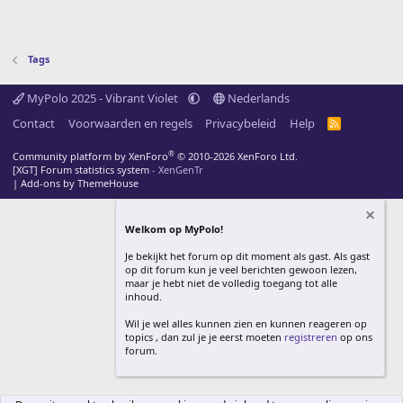
Tags
MyPolo 2025 - Vibrant Violet
Nederlands
Contact
Voorwaarden en regels
Privacybeleid
Help
R
S
S
®
Community platform by XenForo
© 2010-2026 XenForo Ltd.
[XGT] Forum statistics system
- XenGenTr
|
Add-ons by ThemeHouse
Welkom op MyPolo!
Je bekijkt het forum op dit moment als gast. Als gast
op dit forum kun je veel berichten gewoon lezen,
maar je hebt niet de volledig toegang tot alle
inhoud.
Wil je wel alles kunnen zien en kunnen reageren op
topics , dan zul je je eerst moeten
registreren
op ons
forum.