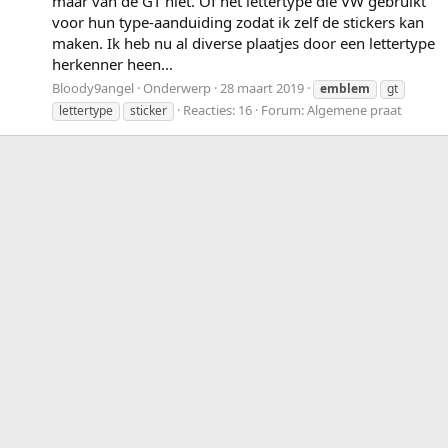
maar van de GT niet. Of het lettertype die VW gebruikt
voor hun type-aanduiding zodat ik zelf de stickers kan
maken. Ik heb nu al diverse plaatjes door een lettertype
herkenner heen...
Bloody9angel
Onderwerp
28 maart 2019
emblem
gt
Reacties: 16
Forum:
Algemene praat
lettertype
sticker