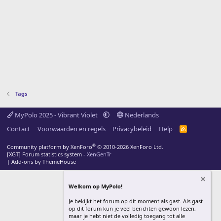
Tags
MyPolo 2025 - Vibrant Violet
Nederlands
Contact
Voorwaarden en regels
Privacybeleid
Help
R
S
S
®
Community platform by XenForo
© 2010-2026 XenForo Ltd.
[XGT] Forum statistics system
- XenGenTr
|
Add-ons by ThemeHouse
Welkom op MyPolo!
Je bekijkt het forum op dit moment als gast. Als gast
op dit forum kun je veel berichten gewoon lezen,
maar je hebt niet de volledig toegang tot alle