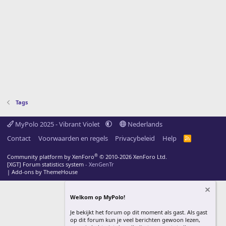
Tags
MyPolo 2025 - Vibrant Violet
Nederlands
Contact
Voorwaarden en regels
Privacybeleid
Help
R
S
S
®
Community platform by XenForo
© 2010-2026 XenForo Ltd.
[XGT] Forum statistics system
- XenGenTr
|
Add-ons by ThemeHouse
Welkom op MyPolo!
Je bekijkt het forum op dit moment als gast. Als gast
op dit forum kun je veel berichten gewoon lezen,