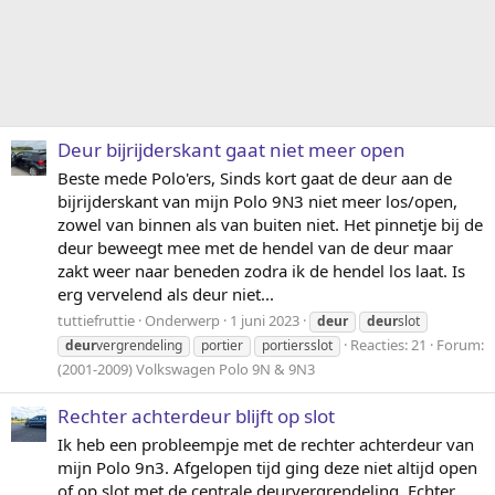
Deur bijrijderskant gaat niet meer open
Beste mede Polo'ers, Sinds kort gaat de deur aan de
bijrijderskant van mijn Polo 9N3 niet meer los/open,
zowel van binnen als van buiten niet. Het pinnetje bij de
deur beweegt mee met de hendel van de deur maar
zakt weer naar beneden zodra ik de hendel los laat. Is
erg vervelend als deur niet...
tuttiefruttie
Onderwerp
1 juni 2023
deur
deur
slot
Reacties: 21
Forum:
deur
vergrendeling
portier
portiersslot
(2001-2009) Volkswagen Polo 9N & 9N3
Rechter achterdeur blijft op slot
Ik heb een probleempje met de rechter achterdeur van
mijn Polo 9n3. Afgelopen tijd ging deze niet altijd open
of op slot met de centrale deurvergrendeling. Echter