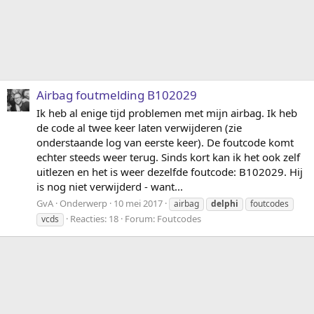
Airbag foutmelding B102029
Ik heb al enige tijd problemen met mijn airbag. Ik heb
de code al twee keer laten verwijderen (zie
onderstaande log van eerste keer). De foutcode komt
echter steeds weer terug. Sinds kort kan ik het ook zelf
uitlezen en het is weer dezelfde foutcode: B102029. Hij
is nog niet verwijderd - want...
GvA
Onderwerp
10 mei 2017
airbag
delphi
foutcodes
Reacties: 18
Forum:
Foutcodes
vcds