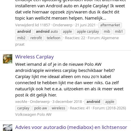
installeren van Android auto en Apple Carplay! Ik weet
dat vele hiernaar opzoek zijn/waren dus ik dacht dit
topic kan wellicht mensen helpen. Namelijk...
Verwijderd lid 11857
Onderwerp
21 juni 2021
aftermarket
android
android
auto
apple
apple carplay
mib
mib1
Reacties: 22
Forum:
Algemene
mib2
retrofit
telefoon
praat
Wireless Carplay
Weet iemand al of je in de nieuwe Polo AW
android/apple wireless carplay beschikbaar hebt?
Carplay lijkt me ideaal alleen om nou zo'n kabel
connected te hebben lijkt me dan weer niks. Ga zelf
natuurlijk ook het e.e.a. uitzoeken en als ik meer weet
post ik dit gelijk hier.
xeoMe
Onderwerp
3 december 2018
android
apple
Reacties: 41
Forum:
(2018-2026)
carplay
polo aw
wireless
Volkswagen Polo AW
Advies voor autoradio (mediabox) en lichtsensor