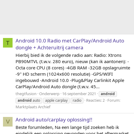
Android 10.0 Radio met CarPlay/Android Auto
T
dongle + Achteruitrij camera
Hierbij bied ik de volgende radio aan: Radio: Xtrons
PB90MTVL (t.w.v. 280 euro), nieuw (kan ik aantonen): -
Octa core CPU (8 cores) -4GB RAM -32GB opslagruimte
-9" HD scherm (1024x600 resolutie) -GPS/WIFI
ingebouwd -Android 10.0 -Plug&Play Carlinkit Apple
CarPlay/Android Auto dongle (t.w.v. 45...
thegtfusion
Onderwerp
16 september 2021
android
Reacties: 2
Forum:
android
auto
apple carplay
radio
Marktplaats Archief
Android auto/carplay oplossing!!
V
Beste forumleden, Na een lange tijd zoeken heb ik
eindelijk een oplossing gevonden voor het aftermarket