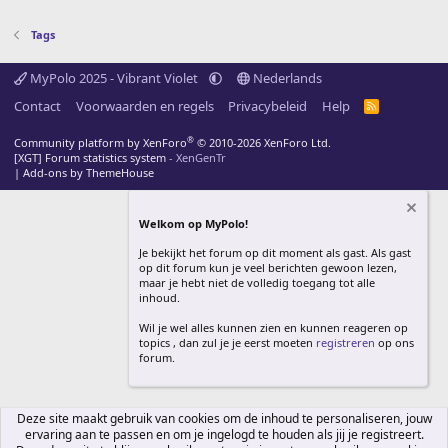
Tags
MyPolo 2025 - Vibrant Violet
Nederlands
Contact
Voorwaarden en regels
Privacybeleid
Help
R
S
S
®
Community platform by XenForo
© 2010-2026 XenForo Ltd.
[XGT] Forum statistics system
- XenGenTr
|
Add-ons by ThemeHouse
Welkom op MyPolo!
Je bekijkt het forum op dit moment als gast. Als gast
op dit forum kun je veel berichten gewoon lezen,
maar je hebt niet de volledig toegang tot alle
inhoud.
Wil je wel alles kunnen zien en kunnen reageren op
topics , dan zul je je eerst moeten
registreren
op ons
forum.
Deze site maakt gebruik van cookies om de inhoud te personaliseren, jouw
ervaring aan te passen en om je ingelogd te houden als jij je registreert.