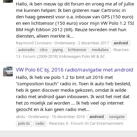
Hallo, ik ben nieuw op dit forum en vroeg me af of jullie
me kunnen helpen: Ik ben gisteren naar Cartronic in
den haag geweest voor o.a. inbouw van GPS (150 euro)
en een lichtsensor (150 euro) voor mijn VW Polo 1.2 TSI
BM High Edition 2012 (6R). Reuze tevreden met hun
diensten, alleen merkte ik...
Raymond Constans
Onderwerp
2 december 2017
android
Reacties:
autoradio
cilco
joying
lichtsensor
mediabox
13
Forum:
(2009-2018) Volkswagen Polo 6R & 6C
VW Polo 6C bj. 2016 radio/navigatie met android
Hallo, Ik heb vw polo 1.2 tsi bmt uit 2016 met
"composition touch" radio in. Toen ik auto heb besteld,
heb ik geen discover media gekozen, omdat ik wilde
radio met android gaan inbouwen. Ik wist het niet dat
het zo moelijk zal worden ... Ik heb veel op internet
gezocht en ik kan geen radio met...
abdu
Onderwerp
10 december 2016
android
navigatie
Reacties: 6
Forum:
In Car Entertainment
polo 6c
radio