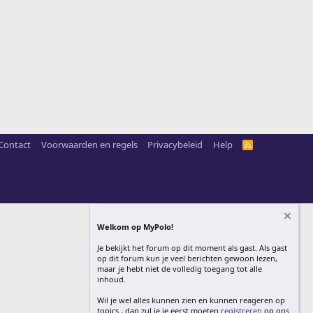
Contact
Voorwaarden en regels
Privacybeleid
Help
R
S
S
Welkom op MyPolo!
Je bekijkt het forum op dit moment als gast. Als gast
op dit forum kun je veel berichten gewoon lezen,
maar je hebt niet de volledig toegang tot alle
inhoud.
Wil je wel alles kunnen zien en kunnen reageren op
topics , dan zul je je eerst moeten
registreren
op ons