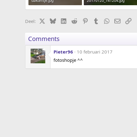
daktentje.jpg
20170120_141204.jpg
88.4 KB · Weergaven: 95
2.6 MB · Weergaven: 355
X
Bluesky
LinkedIn
Reddit
Pinterest
Tumblr
WhatsApp
E-mail
ko
Deel:
Comments
Pieter96
10 februari 2017
fotoshopje ^^