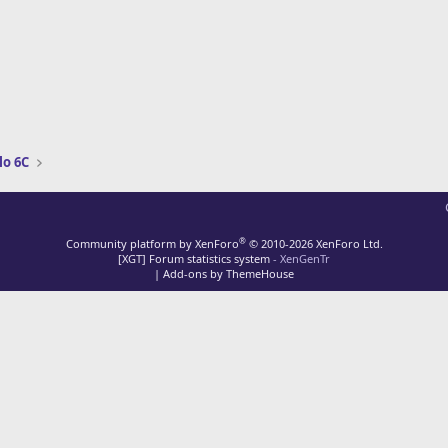
lo 6C
®
Community platform by XenForo
© 2010-2026 XenForo Ltd.
[XGT] Forum statistics system
- XenGenTr
|
Add-ons by ThemeHouse