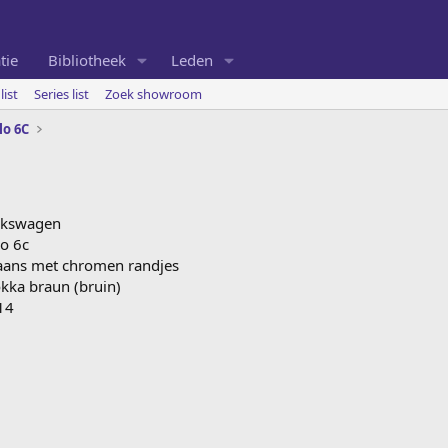
tie
Bibliotheek
Leden
list
Series list
Zoek showroom
lo 6C
lkswagen
o 6c
aans met chromen randjes
kka braun (bruin)
14