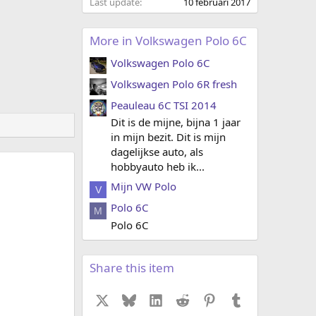
Last update
10 februari 2017
More in Volkswagen Polo 6C
Volkswagen Polo 6C
Volkswagen Polo 6R fresh
Peauleau 6C TSI 2014
Dit is de mijne, bijna 1 jaar
in mijn bezit. Dit is mijn
dagelijkse auto, als
hobbyauto heb ik...
Mijn VW Polo
V
Polo 6C
M
Polo 6C
Share this item
X
Bluesky
LinkedIn
Reddit
Pinterest
Tumblr