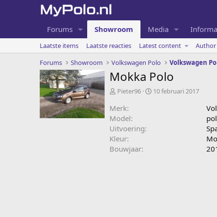
Forums
Showroom
Media
Informa
Laatste items
Laatste reacties
Latest content
Author 
Forums
Showroom
Volkswagen Polo
Volkswagen Po
Mokka Polo
A
C
Pieter96
10 februari 2017
d
r
Merk
Vo
d
e
e
a
Model
pol
d
t
Uitvoering
Sp
b
e
Kleur
Mo
y
d
Bouwjaar
20
a
t
e