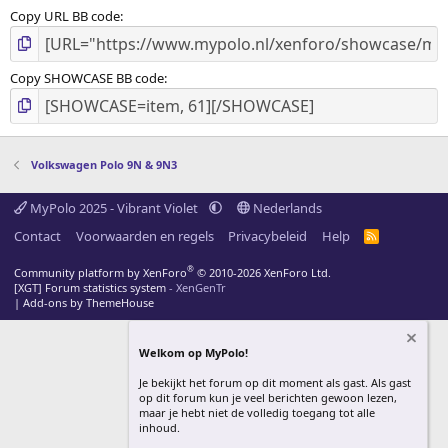
Copy URL BB code
Copy SHOWCASE BB code
Volkswagen Polo 9N & 9N3
MyPolo 2025 - Vibrant Violet
Nederlands
Contact
Voorwaarden en regels
Privacybeleid
Help
R
S
S
®
Community platform by XenForo
© 2010-2026 XenForo Ltd.
[XGT] Forum statistics system
- XenGenTr
|
Add-ons by ThemeHouse
Welkom op MyPolo!
Je bekijkt het forum op dit moment als gast. Als gast
op dit forum kun je veel berichten gewoon lezen,
maar je hebt niet de volledig toegang tot alle
inhoud.