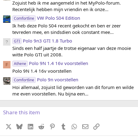
)
Zojuist heb ik me aangemeld in het MyPolo-forum.
Recentelijk hebben mijn vriendin en ik onze...
VW Polo S04 Edition
Comfortline
Ik heb deze Polo S04 recent gekocht en ben er zeer
tevreden mee, en sindsdien ook constant mee...
Polo 9n3 GTI 1.8 Turbo
GTI
Sinds een half jaartje de trotse eigenaar van deze mooie
witte Polo GTI uit 2008.
Polo 9N 1.4 16v voorstellen
Athene
F
Polo 9N 1.4 16v voorstellen
Polo 9n voorstellen
Comfortline
Hoi allemaal, zojuist lid geworden van dit forum en wilde
me even voorstellen. Nu bijna een...
Share this item
X
Bluesky
LinkedIn
Reddit
Pinterest
Tumblr
WhatsApp
E-mail
koppeling