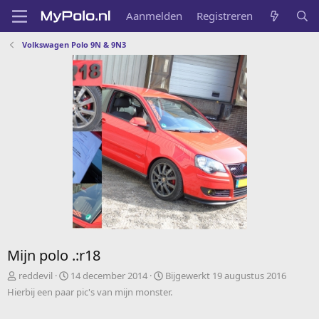
Aanmelden
Registreren
Volkswagen Polo 9N & 9N3
Mijn polo .:r18
A
C
reddevil
14 december 2014
Bijgewerkt
19 augustus 2016
d
r
Hierbij een paar pic's van mijn monster.
d
e
e
a