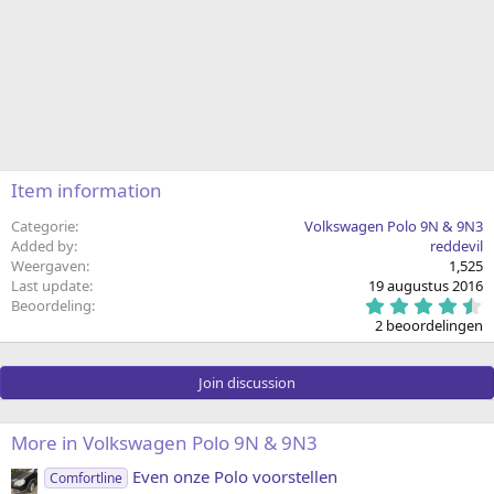
Item information
Categorie
Volkswagen Polo 9N & 9N3
Added by
reddevil
Weergaven
1,525
Last update
19 augustus 2016
4
Beoordeling
.
2 beoordelingen
5
0
s
Join discussion
t
e
r
(
More in Volkswagen Polo 9N & 9N3
r
e
Even onze Polo voorstellen
Comfortline
n