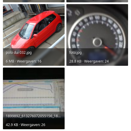
polo dui 032.jpg
foto.jpg
6 MB · Weergaven: 16
28.8 KB · Weergaven: 24
1899892_613276072055156_1803428297_n.jpg
42.9 KB · Weergaven: 26