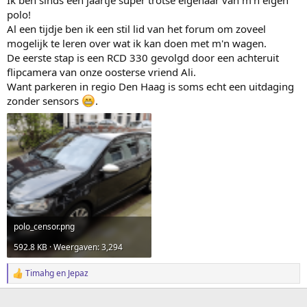
polo!
Al een tijdje ben ik een stil lid van het forum om zoveel
mogelijk te leren over wat ik kan doen met m'n wagen.
De eerste stap is een RCD 330 gevolgd door een achteruit
flipcamera van onze oosterse vriend Ali.
Want parkeren in regio Den Haag is soms echt een uitdaging
zonder sensors
.
polo_censor.png
592.8 KB · Weergaven: 3,294
Timahg
en
Jepaz
W
a
a