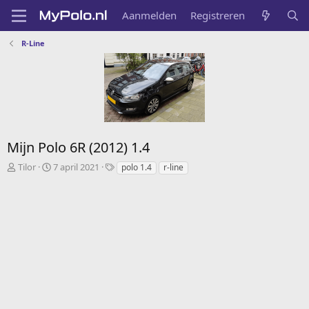
Aanmelden
Registreren
R-Line
Mijn Polo 6R (2012) 1.4
A
C
T
Tilor
7 april 2021
polo 1.4
r-line
d
r
a
d
e
g
e
a
s
d
t
b
e
y
d
a
t
e