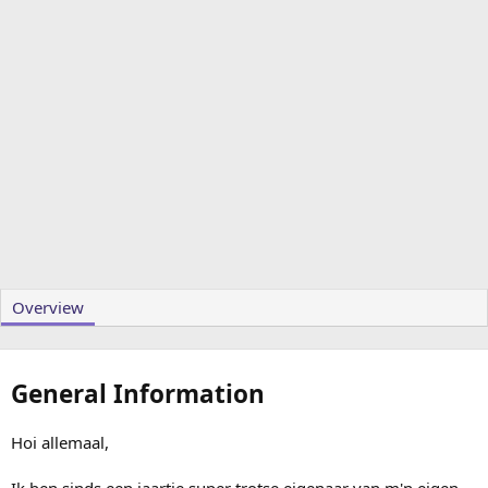
Overview
General Information
Hoi allemaal,
Ik ben sinds een jaartje super trotse eigenaar van m'n eigen