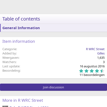
Table of contents
General Information
Item information
Categorie
R WRC Street
Added by
Gilles
Weergaven
1,635
Watchers
3
Last update
16 augustus 2016
4
Beoordeling
.
11 beoordelingen
9
1
s
Join discussion
t
e
r
(
More in R WRC Street
r
e