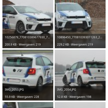
10256879_770810389677930_7252461776940816647_o.jpg
10896450_770810393011263_2150352565275384589_o.jpg
200.9 KB · Weergaven: 219
229.2 KB · Weergaven: 219
IMG_2053.JPG
IMG_2054.JPG
55.9 KB · Weergaven: 228
52.8 KB · Weergaven: 198