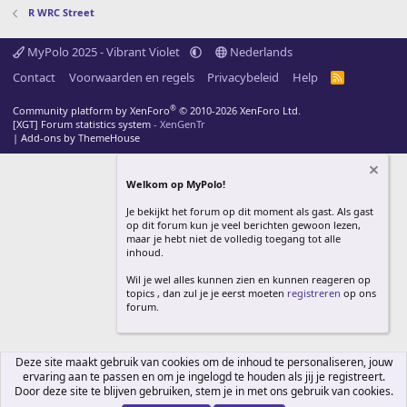
R WRC Street
MyPolo 2025 - Vibrant Violet
Nederlands
Contact
Voorwaarden en regels
Privacybeleid
Help
R
S
S
®
Community platform by XenForo
© 2010-2026 XenForo Ltd.
[XGT] Forum statistics system
- XenGenTr
|
Add-ons by ThemeHouse
Welkom op MyPolo!
Je bekijkt het forum op dit moment als gast. Als gast
op dit forum kun je veel berichten gewoon lezen,
maar je hebt niet de volledig toegang tot alle
inhoud.
Wil je wel alles kunnen zien en kunnen reageren op
topics , dan zul je je eerst moeten
registreren
op ons
forum.
Deze site maakt gebruik van cookies om de inhoud te personaliseren, jouw
ervaring aan te passen en om je ingelogd te houden als jij je registreert.
Door deze site te blijven gebruiken, stem je in met ons gebruik van cookies.