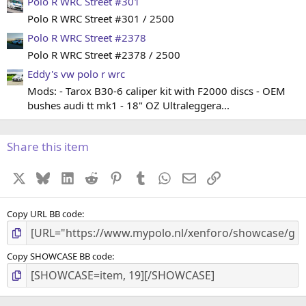
Polo R WRC Street #301
n
)
Polo R WRC Street #301 / 2500
Polo R WRC Street #2378
Polo R WRC Street #2378 / 2500
Eddy's vw polo r wrc
Mods: - Tarox B30-6 caliper kit with F2000 discs - OEM
bushes audi tt mk1 - 18" OZ Ultraleggera...
Share this item
X
Bluesky
LinkedIn
Reddit
Pinterest
Tumblr
WhatsApp
E-mail
koppeling
Copy URL BB code
Copy SHOWCASE BB code