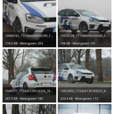
10896161_771586699600299_7008157888844462371_o.jpg
10920108_771586696266966_5597451965578892115_o.jpg
174.5 KB · Weergaven: 203
168 KB · Weergaven: 191
1049111_772426129516356_764663590003054143_o.jpg
10923802_772426126183023_8506783959714097158_o.jpg
287.5 KB · Weergaven: 185
254.4 KB · Weergaven: 172