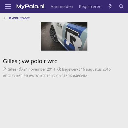
Aanmelden
Registreren
R WRC Street
Gilles ; vw polo r wrc
A
C
Gilles
24 november 2014
Bijgewerkt
16 augustus 2016
d
r
#POLO #6R #R #WRC #2013 #2.0 #316PK #460NM
d
e
e
a
d
t
b
e
y
d
a
t
e