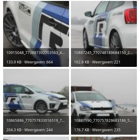
10915048_773887392703563_4598417549086132532_o.jpg
10887245_770748189684150_2236415306098956800_o.jpg
133.9 KB · Weergaven: 664
162.8 KB · Weergaven: 221
10865886_770757833016519_7157476271586735864_o.jpg
10887190_770757829683186_5377680456958842643_o.jpg
204.3 KB · Weergaven: 244
176.7 KB · Weergaven: 235