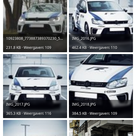
10923808_773887389370230_560231295068376714_o.jpg
IMG_2016.JPG
231.8 KB · Weergaven: 109
462.4 KB · Weergaven: 110
IMG_2017.JPG
IMG_2018.JPG
365.3 KB · Weergaven: 116
384.5 KB · Weergaven: 109