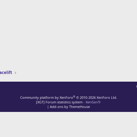
acelift
®
Community platform by XenForo
© 2010-2026 XenForo Ltd.
[XGT] Forum statistics system
- XenGenTr
|
Add-ons by ThemeHouse