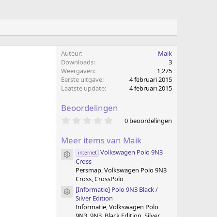
Auteur
Maik
Downloads
3
Weergaven
1,275
Eerste uitgave
4 februari 2015
Laatste update
4 februari 2015
Beoordelingen
0
0 beoordelingen
.
0
Meer items van Maik
0
s
Volkswagen Polo 9N3
internet
t
Item pictogram
Cross
e
r
Persmap, Volkswagen Polo 9N3
(
Cross, CrossPolo
r
[Informatie] Polo 9N3 Black /
e
Item pictogram
Silver Edition
n
)
Informatie, Volkswagen Polo
9N3, 9N3, Black Edition, Silver