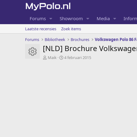
Forums
Showroom
Media
Inform
Laatste recensies
Zoek items
Forums
Bibliotheek
Brochures
Volkswagen Polo 86 F
[NLD] Brochure Volkswagen
Item pictogram
A
G
Maik
4 februari 2015
u
e
t
m
e
a
u
a
r
k
t
o
p