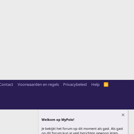
Contact
Voorwaarden en regels
Privacybeleid
Help
R
S
S
Welkom op MyPolo!
Je bekijkt het forum op dit moment als gast. Als gast
op dit forum kun je veel berichten gewoon lezen,