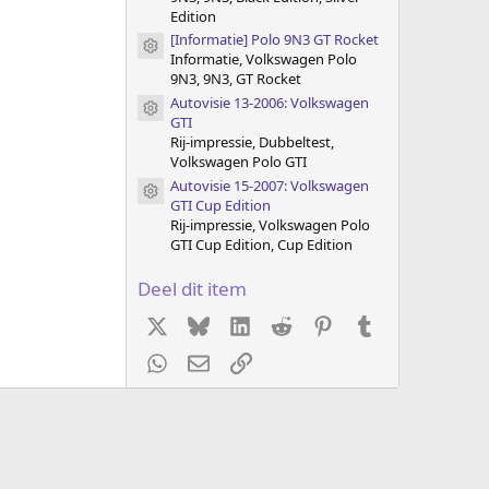
Edition
[Informatie] Polo 9N3 GT Rocket
Item pictogram
Informatie, Volkswagen Polo
9N3, 9N3, GT Rocket
Autovisie 13-2006: Volkswagen
Item pictogram
GTI
Rij-impressie, Dubbeltest,
Volkswagen Polo GTI
Autovisie 15-2007: Volkswagen
Item pictogram
GTI Cup Edition
Rij-impressie, Volkswagen Polo
GTI Cup Edition, Cup Edition
Deel dit item
X
Bluesky
LinkedIn
Reddit
Pinterest
Tumblr
WhatsApp
E-mail
koppeling