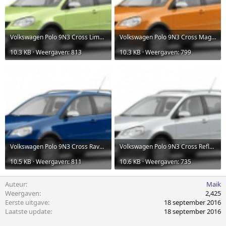
Volkswagen Polo 9N3 Cross Limette.png
Volkswagen Polo 9N3 Cross Magma Orange.png
10.3 KB · Weergaven: 813
10.3 KB · Weergaven: 799
Volkswagen Polo 9N3 Cross Ravanna Blue Metallic.png
Volkswagen Polo 9N3 Cross Reflex Silver Metallic.png
10.5 KB · Weergaven: 811
10.6 KB · Weergaven: 735
Auteur
Maik
Weergaven
2,425
Eerste uitgave
18 september 2016
Laatste update
18 september 2016