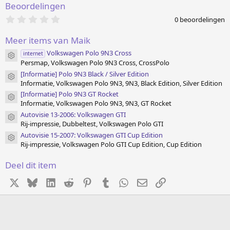
Beoordelingen
0
0 beoordelingen
.
0
Meer items van Maik
0
s
Volkswagen Polo 9N3 Cross
internet
t
Item pictogram
Persmap, Volkswagen Polo 9N3 Cross, CrossPolo
e
r
[Informatie] Polo 9N3 Black / Silver Edition
Item pictogram
(
Informatie, Volkswagen Polo 9N3, 9N3, Black Edition, Silver Edition
r
e
[Informatie] Polo 9N3 GT Rocket
Item pictogram
n
Informatie, Volkswagen Polo 9N3, 9N3, GT Rocket
)
Autovisie 13-2006: Volkswagen GTI
Item pictogram
Rij-impressie, Dubbeltest, Volkswagen Polo GTI
Autovisie 15-2007: Volkswagen GTI Cup Edition
Item pictogram
Rij-impressie, Volkswagen Polo GTI Cup Edition, Cup Edition
Deel dit item
X
Bluesky
LinkedIn
Reddit
Pinterest
Tumblr
WhatsApp
E-mail
koppeling