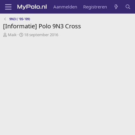
Aanmelden
Registreren
9N3 ( '05-'09)
[Informatie] Polo 9N3 Cross
A
G
Maik
18 september 2016
u
e
t
m
e
a
u
a
r
k
t
o
p