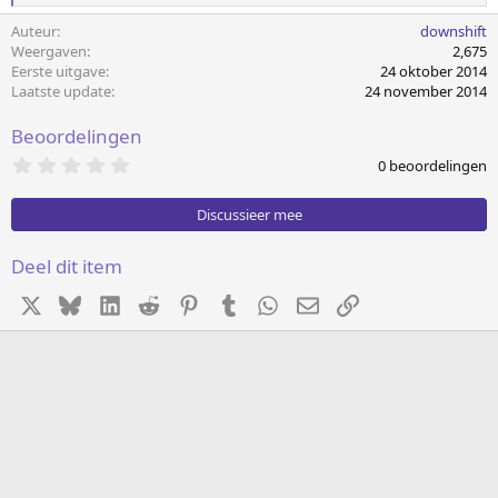
a
Auteur
downshift
a
r
Weergaven
2,675
d
Eerste uitgave
24 oktober 2014
e
Laatste update
24 november 2014
r
i
Beoordelingen
n
g
0
0 beoordelingen
e
.
n
0
0
:
Discussieer mee
s
t
e
Deel dit item
r
(
X
Bluesky
LinkedIn
Reddit
Pinterest
Tumblr
WhatsApp
E-mail
koppeling
r
e
n
)