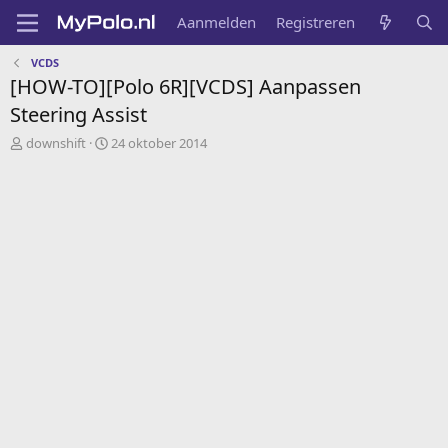
Aanmelden
Registreren
VCDS
[HOW-TO][Polo 6R][VCDS] Aanpassen
Steering Assist
A
G
downshift
24 oktober 2014
u
e
t
m
e
a
u
a
r
k
t
o
p