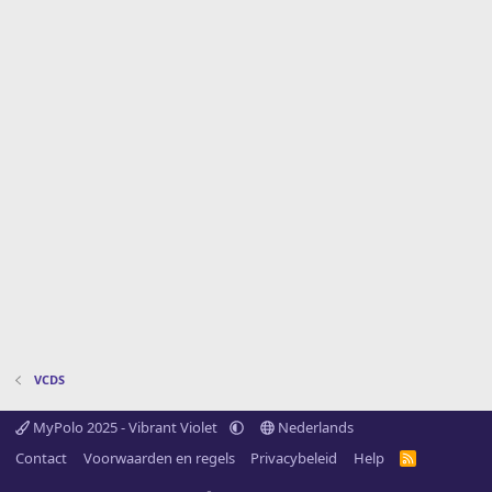
VCDS
MyPolo 2025 - Vibrant Violet
Nederlands
Contact
Voorwaarden en regels
Privacybeleid
Help
R
S
S