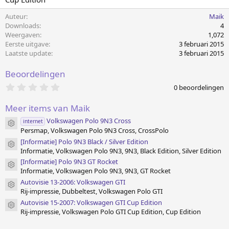
Auteur
Maik
Downloads
4
Weergaven
1,072
Eerste uitgave
3 februari 2015
Laatste update
3 februari 2015
Beoordelingen
0
0 beoordelingen
.
0
Meer items van Maik
0
s
Volkswagen Polo 9N3 Cross
internet
t
Item pictogram
Persmap, Volkswagen Polo 9N3 Cross, CrossPolo
e
r
[Informatie] Polo 9N3 Black / Silver Edition
Item pictogram
(
Informatie, Volkswagen Polo 9N3, 9N3, Black Edition, Silver Edition
r
e
[Informatie] Polo 9N3 GT Rocket
Item pictogram
n
Informatie, Volkswagen Polo 9N3, 9N3, GT Rocket
)
Autovisie 13-2006: Volkswagen GTI
Item pictogram
Rij-impressie, Dubbeltest, Volkswagen Polo GTI
Autovisie 15-2007: Volkswagen GTI Cup Edition
Item pictogram
Rij-impressie, Volkswagen Polo GTI Cup Edition, Cup Edition