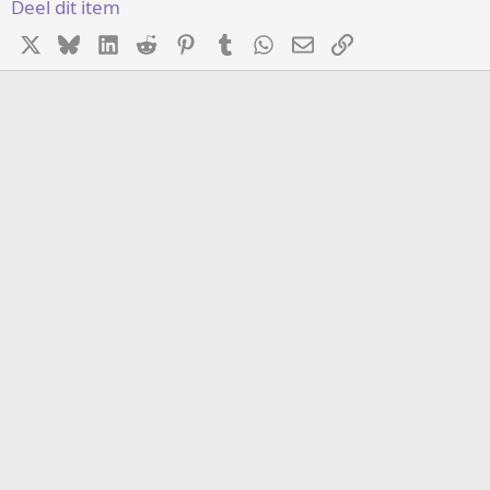
Deel dit item
X
Bluesky
LinkedIn
Reddit
Pinterest
Tumblr
WhatsApp
E-mail
koppeling