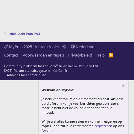
2005-2009 Polo 9N3
MyPolo 2025 - Vibrant Violet
Nederlands
Contact
Voorwaarden en regels
Privacybeleid
Help
R
S
S
®
Community platform by XenForo
© 2010-2026 XenForo Ltd.
[XGT] Forum statistics system
- XenGenTr
|
Add-ons by ThemeHouse
Welkom op MyPolo!
Je bekijkt het forum op dit moment als gast. Als gast
op dit forum kun je veel berichten gewoon lezen,
maar je hebt niet de volledig toegang tot alle
inhoud.
Wil je wel alles kunnen zien en kunnen reageren op
topics , dan zul je je eerst moeten
registreren
op ons
forum.