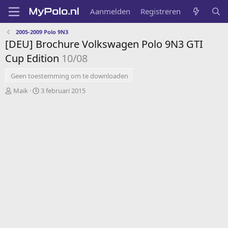
Aanmelden
Registreren
2005-2009 Polo 9N3
[DEU] Brochure Volkswagen Polo 9N3 GTI
Cup Edition
10/08
Geen toestemming om te downloaden
A
G
Maik
3 februari 2015
u
e
t
m
e
a
u
a
r
k
t
o
p