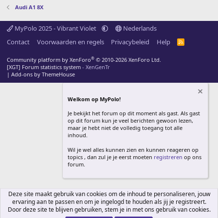
Audi A1 8X
MyPolo 2025 - Vibrant Violet
Nederlands
Contact
Voorwaarden en regels
Privacybeleid
Help
R
S
S
®
Community platform by XenForo
© 2010-2026 XenForo Ltd.
[XGT] Forum statistics system
- XenGenTr
|
Add-ons by ThemeHouse
Welkom op MyPolo!
Je bekijkt het forum op dit moment als gast. Als gast
op dit forum kun je veel berichten gewoon lezen,
maar je hebt niet de volledig toegang tot alle
inhoud.
Wil je wel alles kunnen zien en kunnen reageren op
topics , dan zul je je eerst moeten
registreren
op ons
forum.
Deze site maakt gebruik van cookies om de inhoud te personaliseren, jouw
ervaring aan te passen en om je ingelogd te houden als jij je registreert.
Door deze site te blijven gebruiken, stem je in met ons gebruik van cookies.