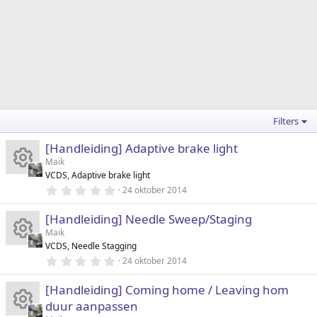
Filters
[Handleiding] Adaptive brake light
Maik
VCDS, Adaptive brake light
It
0
24 oktober 2014
.
0
e
[Handleiding] Needle Sweep/Staging
0
s
Maik
t
m
VCDS, Needle Stagging
e
It
r
0
24 oktober 2014
pi
(
.
r
0
e
e
[Handleiding] Coming home / Leaving hom
0
ct
n
s
duur aanpassen
)
t
m