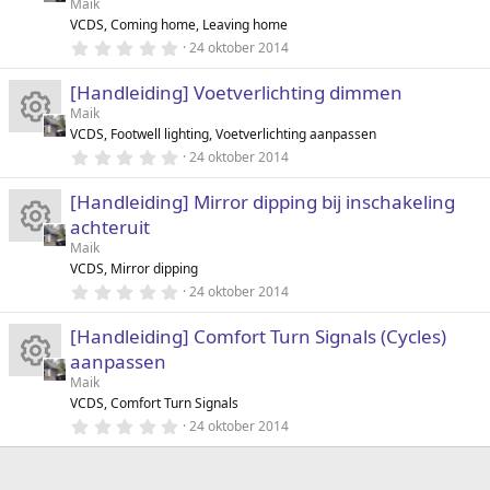
e
Maik
It
o
r
VCDS, Coming home, Leaving home
pi
(
0
24 oktober 2014
r
g
e
.
e
ct
0
n
[Handleiding] Voetverlichting dimmen
0
)
ra
m
s
Maik
o
t
VCDS, Footwell lighting, Voetverlichting aanpassen
e
m
pi
It
r
0
24 oktober 2014
g
(
.
r
ct
0
e
e
[Handleiding] Mirror dipping bij inschakeling
0
ra
n
s
achteruit
o
)
t
m
e
Maik
m
It
r
VCDS, Mirror dipping
g
pi
(
0
24 oktober 2014
r
e
.
e
ra
ct
0
n
[Handleiding] Comfort Turn Signals (Cycles)
0
)
m
s
aanpassen
m
o
t
e
Maik
pi
It
r
VCDS, Comfort Turn Signals
g
(
0
24 oktober 2014
r
ct
e
.
e
ra
0
n
0
o
)
m
s