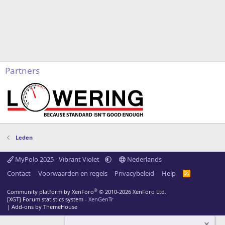
Partners
Leden
MyPolo 2025 - Vibrant Violet
Nederlands
Contact
Voorwaarden en regels
Privacybeleid
Help
R
S
S
®
Community platform by XenForo
© 2010-2026 XenForo Ltd.
[XGT] Forum statistics system
- XenGenTr
|
Add-ons by ThemeHouse