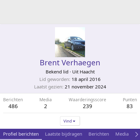
Brent Verhaegen
Bekend lid
·
Uit
Haacht
Lid geworden
18 april 2016
Laatst gezien
21 november 2024
Berichten
Media
Waarderingsscore
Punten
486
2
239
83
Vind
Profiel berichten
Laatste bijdragen
Berichten
Media
Ov