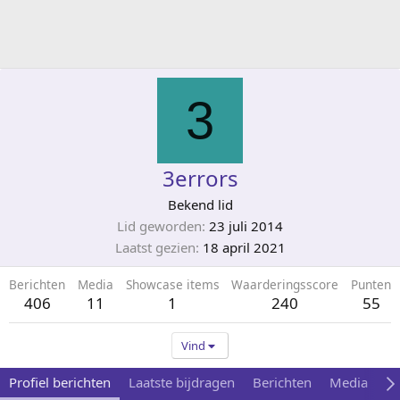
3
3errors
Bekend lid
Lid geworden
23 juli 2014
Laatst gezien
18 april 2021
Berichten
Media
Showcase items
Waarderingsscore
Punten
406
11
1
240
55
Vind
Profiel berichten
Laatste bijdragen
Berichten
Media
A