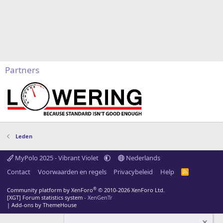
Partners
Leden
MyPolo 2025 - Vibrant Violet
Nederlands
Contact
Voorwaarden en regels
Privacybeleid
Help
R
S
S
®
Community platform by XenForo
© 2010-2026 XenForo Ltd.
[XGT] Forum statistics system
- XenGenTr
|
Add-ons by ThemeHouse