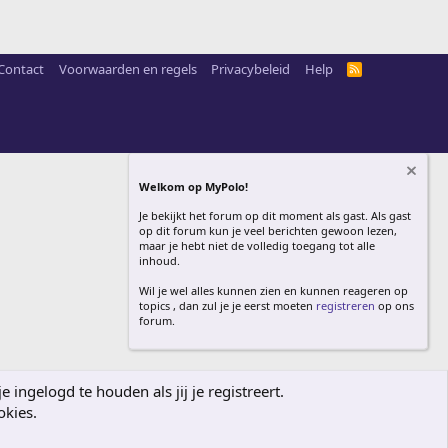
Contact
Voorwaarden en regels
Privacybeleid
Help
R
S
S
Welkom op MyPolo!
Je bekijkt het forum op dit moment als gast. Als gast
op dit forum kun je veel berichten gewoon lezen,
maar je hebt niet de volledig toegang tot alle
inhoud.
Wil je wel alles kunnen zien en kunnen reageren op
topics , dan zul je je eerst moeten
registreren
op ons
forum.
ingelogd te houden als jij je registreert.
okies.