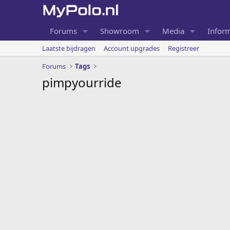
Forums
Showroom
Media
Inform
Laatste bijdragen
Account upgrades
Registreer
Forums
Tags
pimpyourride