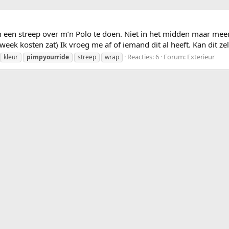
en streep over m’n Polo te doen. Niet in het midden maar meer ov
 kosten zat) Ik vroeg me af of iemand dit al heeft. Kan dit zelf?
Reacties: 6
Forum:
Exterieur
kleur
pimpyourride
streep
wrap