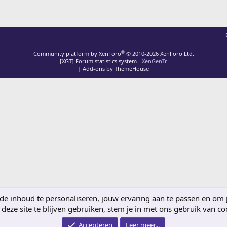
®
Community platform by XenForo
© 2010-2026 XenForo Ltd.
[XGT] Forum statistics system
- XenGenTr
|
Add-ons by ThemeHouse
 inhoud te personaliseren, jouw ervaring aan te passen en om je 
deze site te blijven gebruiken, stem je in met ons gebruik van co
Accepteren
Leer meer...