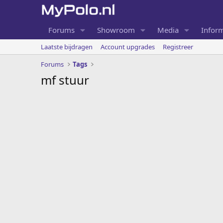
Forums
Showroom
Media
Inform
Laatste bijdragen
Account upgrades
Registreer
Forums
Tags
mf stuur