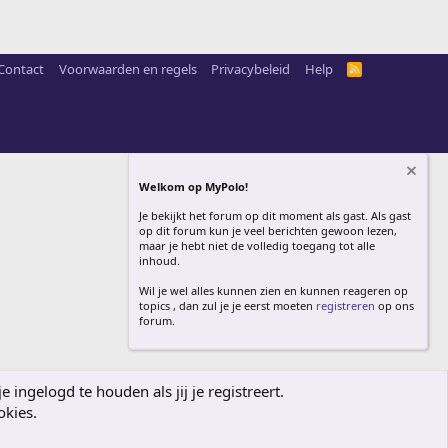
Contact
Voorwaarden en regels
Privacybeleid
Help
R
S
S
Welkom op MyPolo!
Je bekijkt het forum op dit moment als gast. Als gast
op dit forum kun je veel berichten gewoon lezen,
maar je hebt niet de volledig toegang tot alle
inhoud.
Wil je wel alles kunnen zien en kunnen reageren op
topics , dan zul je je eerst moeten
registreren
op ons
forum.
ingelogd te houden als jij je registreert.
okies.