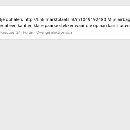
rtje ophalen. http://link.marktplaats.nl/m1049192480 Mijn airbag 
r al een kant en klare paarse stekker waar die op aan kan sluiten
Reacties: 24
Forum:
Overige elektronisch