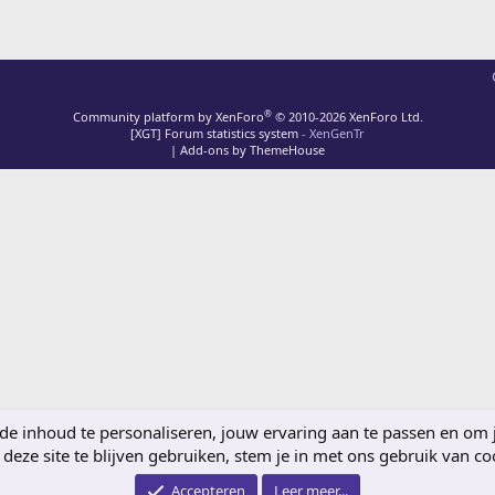
®
Community platform by XenForo
© 2010-2026 XenForo Ltd.
[XGT] Forum statistics system
- XenGenTr
|
Add-ons by ThemeHouse
 inhoud te personaliseren, jouw ervaring aan te passen en om je 
deze site te blijven gebruiken, stem je in met ons gebruik van co
Accepteren
Leer meer...