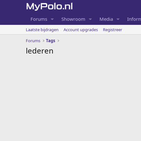
Forums
Showroom
Media
Inform
Laatste bijdragen
Account upgrades
Registreer
Forums
Tags
lederen