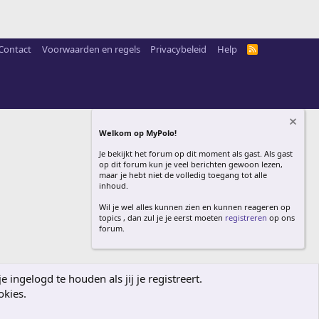
Contact
Voorwaarden en regels
Privacybeleid
Help
R
S
S
Welkom op MyPolo!
Je bekijkt het forum op dit moment als gast. Als gast
op dit forum kun je veel berichten gewoon lezen,
maar je hebt niet de volledig toegang tot alle
inhoud.
Wil je wel alles kunnen zien en kunnen reageren op
topics , dan zul je je eerst moeten
registreren
op ons
forum.
ingelogd te houden als jij je registreert.
okies.