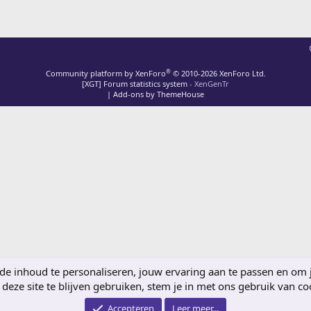
®
Community platform by XenForo
© 2010-2026 XenForo Ltd.
[XGT] Forum statistics system
- XenGenTr
|
Add-ons by ThemeHouse
 inhoud te personaliseren, jouw ervaring aan te passen en om je 
deze site te blijven gebruiken, stem je in met ons gebruik van co
Accepteren
Leer meer...