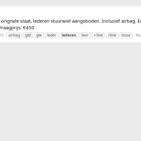
ignele staat, lederen stuurwiel aangeboden. Inclusief airbag. Eén 
 Vraagprijs: €450
15
Rea
airbag
gtd
gte
leder
lederen
leer
r-line
rline
stuur