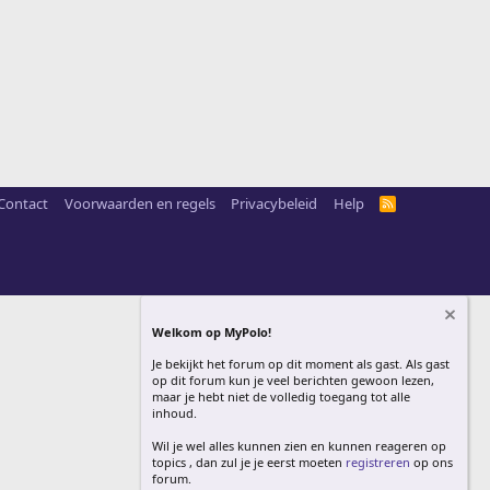
Contact
Voorwaarden en regels
Privacybeleid
Help
R
S
S
Welkom op MyPolo!
Je bekijkt het forum op dit moment als gast. Als gast
op dit forum kun je veel berichten gewoon lezen,
maar je hebt niet de volledig toegang tot alle
inhoud.
Wil je wel alles kunnen zien en kunnen reageren op
topics , dan zul je je eerst moeten
registreren
op ons
forum.