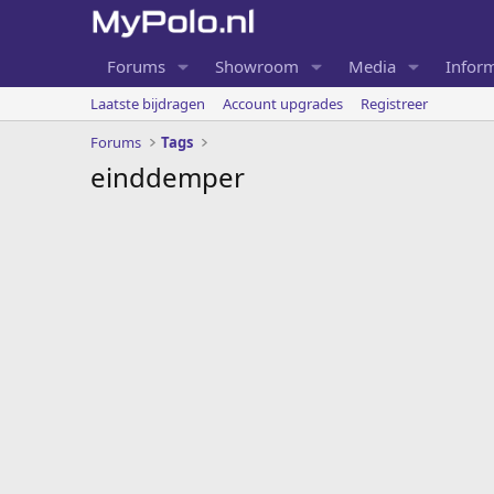
Forums
Showroom
Media
Inform
Laatste bijdragen
Account upgrades
Registreer
Forums
Tags
einddemper