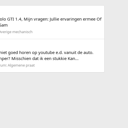
o GTI 1.4, Mijn vragen: Jullie ervaringen ermee Of
 Sam
verige mechanisch
niet goed horen op youtube e.d. vanuit de auto.
r? Misschien dat ik een stukkie Kan...
rum:
Algemene praat