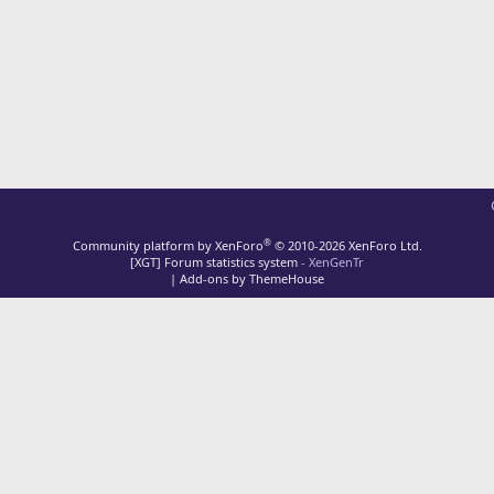
®
Community platform by XenForo
© 2010-2026 XenForo Ltd.
[XGT] Forum statistics system
- XenGenTr
|
Add-ons by ThemeHouse