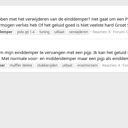
ben met het verwijderen van de einddemper? Het gaat om een Pol
rmogen verlies heb Of het geluid goed is Niet veelste hard Groet
Reacties: 9
Forum:
O
demper
polo gti 1.4
tuning
uitlaat
verwijderen
m mijn einddemper te vervangen met een pijp. Ik kan het geluid 
Met normale voor- en middendemper maar een pijp als einddempe
Reacties: 4
Fo
per
muffler delete
stukkierijden
uitlaat
vroemvroem