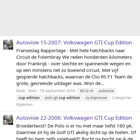
Autovisie 15-2007: Volkswagen GTI Cup Edition
Franseslag Rapportage - Met hete hatchbacks naar
Circuit de Folembray We reden honderden kilometers
door Frankrijk - over slechte en spannende wegen en
op een minstens net zo boeiend circuit. Met vijf
gespierde hatchbacks, waarvan de Clio RS F1 Team de
grote, gevreesde uitdager was. Won de...
Maik
Item
19 september 2016
60-tz-vt
autovisie
Categorie:
cup
edition
polo gti
cup
edition
rij-impressie
Rijtesten
Autovisie 22-2006: Volkswagen GTI Cup Edition
Broedertwist? De Polo is er nu met maar liefst 180 pk.
Daarmee zit hij de Golf GTI akelig dicht op de hielen. Of
heeft hij hem zelfs ingehaald? Bocht na bocht zie ik de