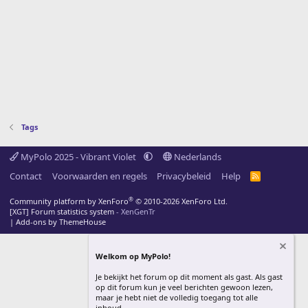
Tags
MyPolo 2025 - Vibrant Violet
Nederlands
Contact
Voorwaarden en regels
Privacybeleid
Help
R
S
S
®
Community platform by XenForo
© 2010-2026 XenForo Ltd.
[XGT] Forum statistics system
- XenGenTr
|
Add-ons by ThemeHouse
Welkom op MyPolo!
Je bekijkt het forum op dit moment als gast. Als gast
op dit forum kun je veel berichten gewoon lezen,
maar je hebt niet de volledig toegang tot alle
inhoud.