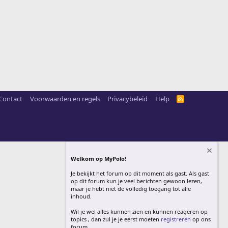
Contact
Voorwaarden en regels
Privacybeleid
Help
R
S
S
Welkom op MyPolo!
Je bekijkt het forum op dit moment als gast. Als gast
op dit forum kun je veel berichten gewoon lezen,
maar je hebt niet de volledig toegang tot alle
inhoud.
Wil je wel alles kunnen zien en kunnen reageren op
topics , dan zul je je eerst moeten
registreren
op ons
forum.