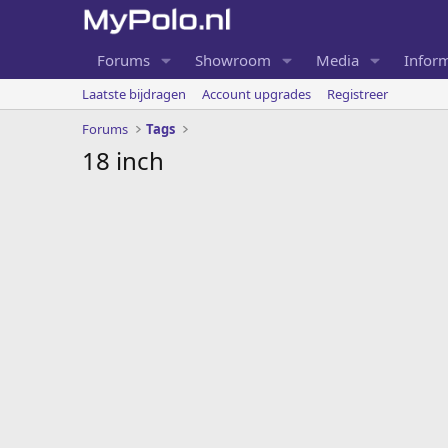
Forums
Showroom
Media
Inform
Laatste bijdragen
Account upgrades
Registreer
Forums
Tags
18 inch