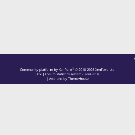
®
Community platform by XenForo
© 2010-2026 XenForo Ltd.
[XGT] Forum statistics system
- XenGenTr
|
Add-ons by ThemeHouse