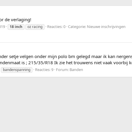
or de verlaging!
019
Reacties: 0
Categorie: Nieuwe inschrijvingen
18
inch
oz racing
der setje velgen onder mijn polo bm gelegd maar ik kan nergen
ndenmaat is ; 215/35/R18 Ik zie het trouwens niet vaak voorbij 
Reacties: 9
Forum:
Banden
bandenspanning