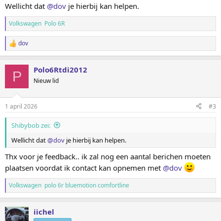
Wellicht dat
@dov
je hierbij kan helpen.
Volkswagen Polo 6R
dov
W
a
a
Polo6Rtdi2012
r
P
d
Nieuw lid
e
r
i
1 april 2026
#3
n
g
Shibybob zei:
e
n
Wellicht dat
@dov
je hierbij kan helpen.
:
Thx voor je feedback.. ik zal nog een aantal berichen moeten
plaatsen voordat ik contact kan opnemen met
@dov
Volkswagen polo 6r bluemotion comfortline
iichel