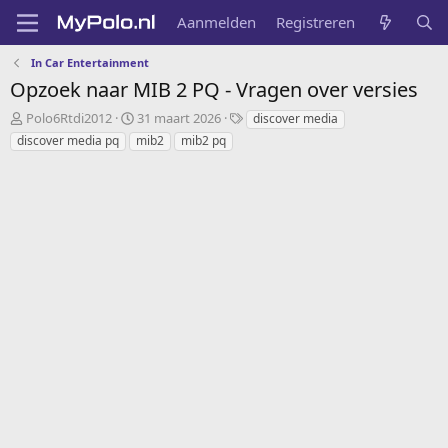
Aanmelden
Registreren
In Car Entertainment
Opzoek naar MIB 2 PQ - Vragen over versies
O
S
T
Polo6Rtdi2012
31 maart 2026
discover media
n
t
a
discover media pq
mib2
mib2 pq
d
a
g
e
r
s
r
t
w
d
e
a
r
t
p
u
s
m
t
a
r
t
e
r