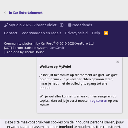
In Car Entertainment
MyPolo 2025 - Vibrant Violet
Nederlands
Contact
Voorwaarden en regels
Privacybeleid
Help
R
S
S
®
Community platform by XenForo
© 2010-2026 XenForo Ltd.
[XGT] Forum statistics system
- XenGenTr
|
Add-ons by ThemeHouse
Welkom op MyPolo!
Je bekijkt het forum op dit moment als gast. Als gast
op dit forum kun je veel berichten gewoon lezen,
maar je hebt niet de volledig toegang tot alle
inhoud.
Wil je wel alles kunnen zien en kunnen reageren op
topics , dan zul je je eerst moeten
registreren
op ons
forum.
Deze site maakt gebruik van cookies om de inhoud te personaliseren, jouw
ervaring aan te passen en om je ingelogd te houden als jij je registreert.