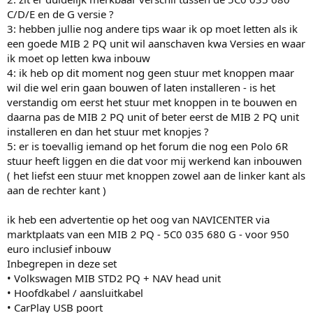
C/D/E en de G versie ?
3: hebben jullie nog andere tips waar ik op moet letten als ik
een goede MIB 2 PQ unit wil aanschaven kwa Versies en waar
ik moet op letten kwa inbouw
4: ik heb op dit moment nog geen stuur met knoppen maar
wil die wel erin gaan bouwen of laten installeren - is het
verstandig om eerst het stuur met knoppen in te bouwen en
daarna pas de MIB 2 PQ unit of beter eerst de MIB 2 PQ unit
installeren en dan het stuur met knopjes ?
5: er is toevallig iemand op het forum die nog een Polo 6R
stuur heeft liggen en die dat voor mij werkend kan inbouwen
( het liefst een stuur met knoppen zowel aan de linker kant als
aan de rechter kant )
ik heb een advertentie op het oog van NAVICENTER via
marktplaats van een MIB 2 PQ - 5C0 035 680 G - voor 950
euro inclusief inbouw
Inbegrepen in deze set
• Volkswagen MIB STD2 PQ + NAV head unit
• Hoofdkabel / aansluitkabel
• CarPlay USB poort