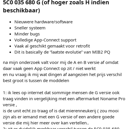
5C0 035 680 G (of hoger zoals H indien
beschikbaar)​
Nieuwere hardware/software
Sneller systeem
Minder bugs
Volledige App-Connect support
Vaak al geschikt gemaakt voor retrofit
Dit is basically de “laatste evolutie” van MIB2 PQ
na mijn onderzoek valt voor mij de A en B versie af omdat
daar vaak geen App Connect op zit / niet werkt
en nu vraag ik mij wat dingen af aangezien het prijs verschil
best groot is tussen de moddelen
1: ik lees op internet dat sommige mensen de G versie ook
traag vinden in vergelijking met een aftermarket Noname Pro
versie ,
is de unit echt zo traag of is dat mierenneukerij ( zou mooi
zijn als er iemand met een G versie of een andere goede
versie die mij hier meer over kan vertellen..
2: zit er duidelijk merkbaar verschil tussen de 5C0 035 680