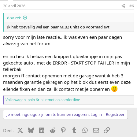
20 april 2026
#6
dov zei:
Ik heb toevallig wel een paar MIB2 units op voorraad evt
sorry voor mijn late reactie.. ik was even een paar dagen
afwezig van het forum
en nu heb ik helaas een knippert gloeilampje in mijn pas
gekochte auto , met de ERROR - START STOP FAHLER in mijn
tellerbak
morgen ff contact opnemen met de garage want ik heb 3
maanden garantie gekregen op het blok dus eerst even deze
ellende fixen en dan zal ik contact met je opnemen
Volkswagen polo 6r bluemotion comfortline
Je moet ingelogd zijn om te kunnen reageren. Log in | Registreer
X
Bluesky
LinkedIn
Reddit
Pinterest
Tumblr
WhatsApp
E-mail
koppeling
Deel: