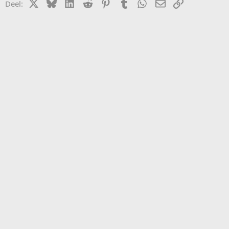
X
Bluesky
LinkedIn
Reddit
Pinterest
Tumblr
WhatsApp
E-mail
koppeling
Deel: