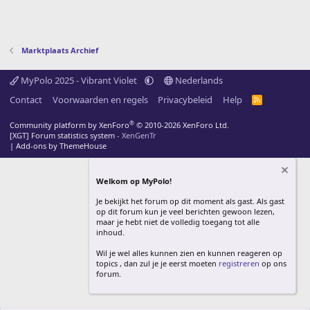
Marktplaats Archief
MyPolo 2025 - Vibrant Violet
Nederlands
Contact
Voorwaarden en regels
Privacybeleid
Help
R
S
S
®
Community platform by XenForo
© 2010-2026 XenForo Ltd.
[XGT] Forum statistics system
- XenGenTr
|
Add-ons by ThemeHouse
Welkom op MyPolo!
Je bekijkt het forum op dit moment als gast. Als gast
op dit forum kun je veel berichten gewoon lezen,
maar je hebt niet de volledig toegang tot alle
inhoud.
Wil je wel alles kunnen zien en kunnen reageren op
topics , dan zul je je eerst moeten
registreren
op ons
forum.