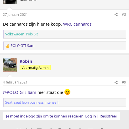
27 januari 2021
#8
De cannards zijn hier te koop.
WRC cannards
Volkswagen Polo 6R
POLO GTI Sam
W
a
a
Robin
r
d
Voormalig Admin
e
r
i
4 februari 2021
#9
n
g
@POLO GTI Sam
hier staat die
e
n
Seat seat leon business intense fr
:
Je moet ingelogd zijn om te kunnen reageren. Log in | Registreer