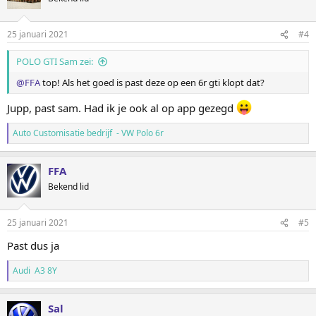
25 januari 2021
#4
POLO GTI Sam zei:
@FFA
top! Als het goed is past deze op een 6r gti klopt dat?
Jupp, past sam. Had ik je ook al op app gezegd
Auto Customisatie bedrijf - VW Polo 6r
FFA
Bekend lid
25 januari 2021
#5
Past dus ja
Audi A3 8Y
Sal