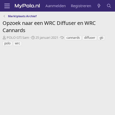
Aanmelden
Registreren
Marktplaats Archief
Opzoek naar een WRC Diffuser en WRC
Cannards
O
S
T
POLO GTI Sam
25 januari 2021
cannards
diffuser
gti
n
t
a
polo
wrc
d
a
g
e
r
s
r
t
w
d
e
a
r
t
p
u
s
m
t
a
r
t
e
r