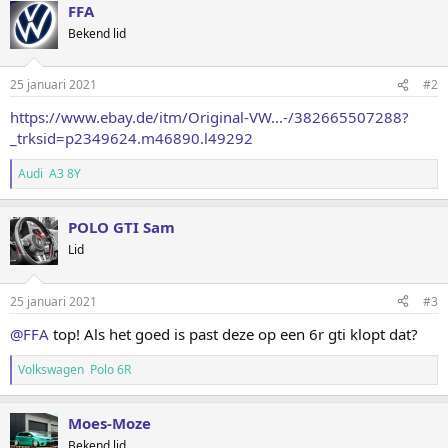
FFA
Bekend lid
25 januari 2021
#2
https://www.ebay.de/itm/Original-VW...-/382665507288?
_trksid=p2349624.m46890.l49292
Audi A3 8Y
POLO GTI Sam
Lid
25 januari 2021
#3
@FFA
top! Als het goed is past deze op een 6r gti klopt dat?
Volkswagen Polo 6R
Moes-Moze
Bekend lid