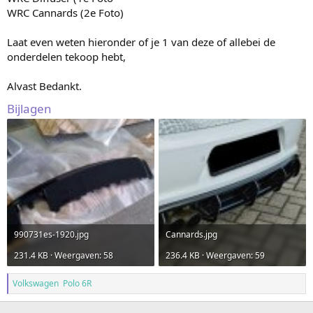
WRC Cannards (2e Foto)
Laat even weten hieronder of je 1 van deze of allebei de
onderdelen tekoop hebt,
Alvast Bedankt.
Bijlagen
990731es-1920.jpg
Cannards.jpg
231.4 KB · Weergaven: 58
236.4 KB · Weergaven: 59
Volkswagen Polo 6R