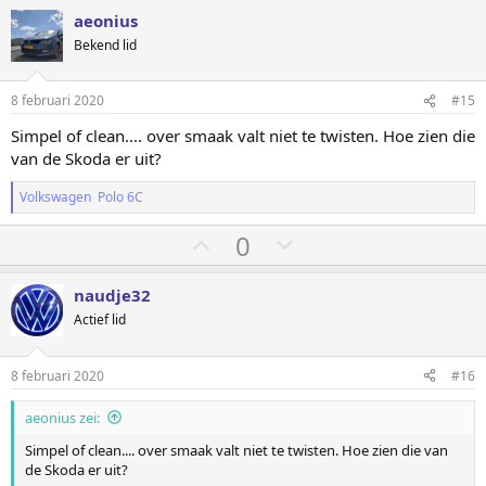
e
e
aeonius
m
m
Bekend lid
o
o
m
m
8 februari 2020
#15
h
l
Simpel of clean.... over smaak valt niet te twisten. Hoe zien die
o
a
van de Skoda er uit?
o
a
g
g
Volkswagen Polo 6C
S
S
0
t
t
e
e
naudje32
m
m
Actief lid
o
o
m
m
8 februari 2020
#16
h
l
aeonius zei:
o
a
o
a
Simpel of clean.... over smaak valt niet te twisten. Hoe zien die van
de Skoda er uit?
g
g