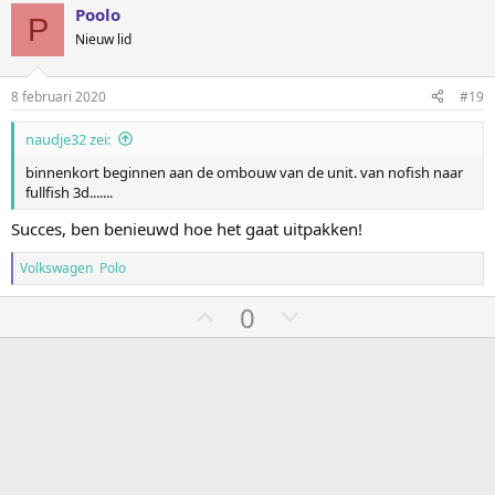
e
e
e
Poolo
P
r
m
m
Nieuw lid
i
o
o
n
g
m
m
8 februari 2020
#19
e
h
l
n
:
naudje32 zei:
o
a
o
a
binnenkort beginnen aan de ombouw van de unit. van nofish naar
fullfish 3d.......
g
g
Succes, ben benieuwd hoe het gaat uitpakken!
Volkswagen Polo
S
S
0
t
t
e
e
m
m
o
o
m
m
h
l