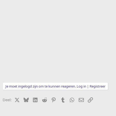
o
a
o
a
g
g
Je moet ingelogd zijn om te kunnen reageren. Log in | Registreer
X
Bluesky
LinkedIn
Reddit
Pinterest
Tumblr
WhatsApp
E-mail
koppeling
Deel: