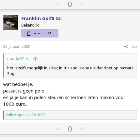
S
S
0
t
t
e
e
Franklin Golf8 tsi
m
m
Bekend lid
o
o
m
m
h
l
23 januari 2020
#5
o
a
naudje32 zei:
o
a
het is zelfs mogelijk in kleur, in rusland is ene die dat doet op passats
g
g
3bg
wat bedoel je.
passat is geen polo.
en ja je kan in polen kleuren schermen laten maken voor
1000 euro.
Volkwagen golf 8 2022
S
S
0
t
t