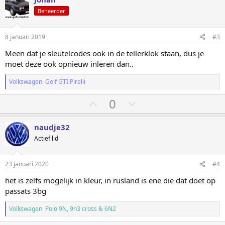
r
m
m
Beheerder
i
o
o
n
g
m
m
8 januari 2019
#3
e
h
l
n
Meen dat je sleutelcodes ook in de tellerklok staan, dus je
:
o
a
moet deze ook opnieuw inleren dan..
o
a
g
g
Volkswagen Golf GTI Pirelli
S
S
0
t
t
e
e
naudje32
m
m
Actief lid
o
o
m
m
23 januari 2020
#4
h
l
het is zelfs mogelijk in kleur, in rusland is ene die dat doet op
o
a
passats 3bg
o
a
g
g
Volkswagen Polo 9N, 9n3 cross & 6N2