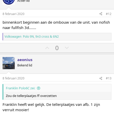
m
m
Actief lid
i
o
o
n
g
m
m
8 februari 2020
#12
e
h
l
n
binnenkort beginnen aan de ombouw van de unit. van nofish
:
o
a
naar fullfish 3d.......
o
a
g
g
Volkswagen Polo 9N, 9n3 cross & 6N2
S
S
0
t
t
e
e
aeonius
m
m
Bekend lid
o
o
m
m
8 februari 2020
#13
h
l
Franklin Polo6C zei:
o
a
o
a
Zou de tellerplaatjes ff overzetten
g
g
Franklin heeft wel gelijk. De tellerplaatjes van afb. 1 zijn
verruit mooier!