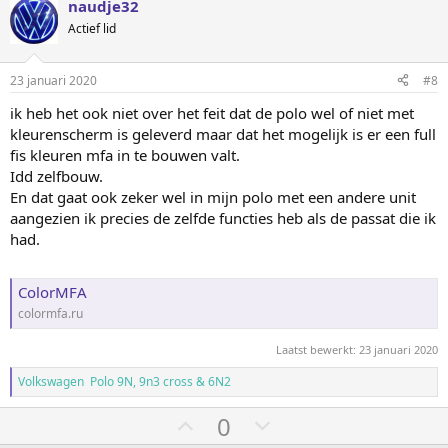
e
e
naudje32
m
m
Actief lid
o
o
m
m
23 januari 2020
#8
h
l
ik heb het ook niet over het feit dat de polo wel of niet met
o
a
kleurenscherm is geleverd maar dat het mogelijk is er een full
o
a
fis kleuren mfa in te bouwen valt.
g
g
Idd zelfbouw.
En dat gaat ook zeker wel in mijn polo met een andere unit
aangezien ik precies de zelfde functies heb als de passat die ik
had.
ColorMFA
colormfa.ru
Laatst bewerkt:
23 januari 2020
Volkswagen Polo 9N, 9n3 cross & 6N2
S
S
0