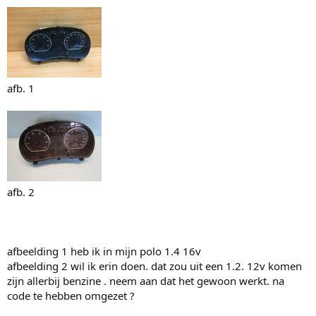
h
l
o
a
o
a
g
g
afb. 1
afb. 2
afbeelding 1 heb ik in mijn polo 1.4 16v
afbeelding 2 wil ik erin doen. dat zou uit een 1.2. 12v komen
zijn allerbij benzine . neem aan dat het gewoon werkt. na
code te hebben omgezet ?