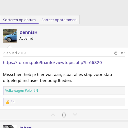
Sorteren op datum
Sorteer op stemmen
DennisH
Actief lid
7 januari 2019
#2
https://forum.polo9n.info/viewtopic.php?t=66820
Misschien heb je hier wat aan, staat alles stap voor stap
uitgelegd inclusief benodigdheden.
Volkswagen Polo 9N
Sal
W
a
S
S
0
a
r
t
t
d
e
e
e
Johan