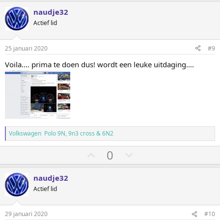
t
t
e
e
naudje32
m
m
Actief lid
o
o
m
m
25 januari 2020
#9
h
l
Voila.... prima te doen dus! wordt een leuke uitdaging....
o
a
o
a
g
g
Volkswagen Polo 9N, 9n3 cross & 6N2
S
S
0
t
t
e
e
naudje32
m
m
Actief lid
o
o
m
m
29 januari 2020
#10