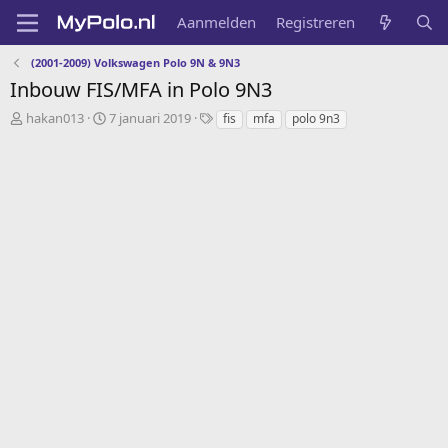
Aanmelden
Registreren
(2001-2009) Volkswagen Polo 9N & 9N3
Inbouw FIS/MFA in Polo 9N3
O
S
T
hakan013
7 januari 2019
fis
mfa
polo 9n3
n
t
a
d
a
g
e
r
s
r
t
w
d
e
a
r
t
p
u
s
m
t
a
r
t
e
r