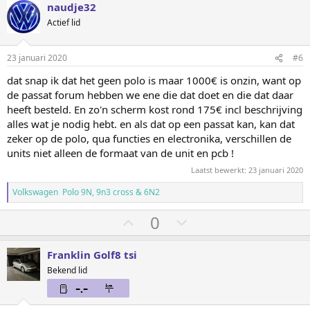
e
e
naudje32
m
m
Actief lid
o
o
m
m
23 januari 2020
#6
h
l
dat snap ik dat het geen polo is maar 1000€ is onzin, want op
o
a
de passat forum hebben we ene die dat doet en die dat daar
o
a
heeft besteld. En zo'n scherm kost rond 175€ incl beschrijving
g
g
alles wat je nodig hebt. en als dat op een passat kan, kan dat
zeker op de polo, qua functies en electronika, verschillen de
units niet alleen de formaat van de unit en pcb !
Laatst bewerkt:
23 januari 2020
Volkswagen Polo 9N, 9n3 cross & 6N2
S
S
0
t
t
e
e
Franklin Golf8 tsi
m
m
Bekend lid
o
o
m
m