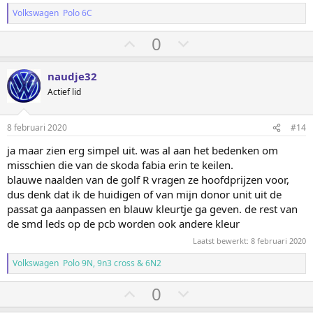
Volkswagen Polo 6C
S
S
0
t
t
e
e
naudje32
m
m
Actief lid
o
o
m
m
8 februari 2020
#14
h
l
ja maar zien erg simpel uit. was al aan het bedenken om
o
a
misschien die van de skoda fabia erin te keilen.
o
a
blauwe naalden van de golf R vragen ze hoofdprijzen voor,
g
g
dus denk dat ik de huidigen of van mijn donor unit uit de
passat ga aanpassen en blauw kleurtje ga geven. de rest van
de smd leds op de pcb worden ook andere kleur
Laatst bewerkt:
8 februari 2020
Volkswagen Polo 9N, 9n3 cross & 6N2
S
S
0
t
t