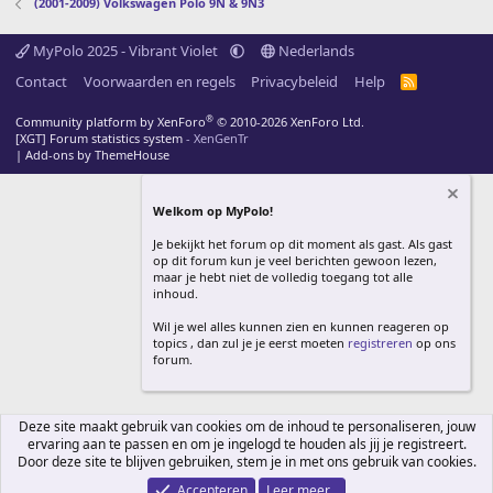
(2001-2009) Volkswagen Polo 9N & 9N3
MyPolo 2025 - Vibrant Violet
Nederlands
Contact
Voorwaarden en regels
Privacybeleid
Help
R
S
S
®
Community platform by XenForo
© 2010-2026 XenForo Ltd.
[XGT] Forum statistics system
- XenGenTr
|
Add-ons by ThemeHouse
Welkom op MyPolo!
Je bekijkt het forum op dit moment als gast. Als gast
op dit forum kun je veel berichten gewoon lezen,
maar je hebt niet de volledig toegang tot alle
inhoud.
Wil je wel alles kunnen zien en kunnen reageren op
topics , dan zul je je eerst moeten
registreren
op ons
forum.
Deze site maakt gebruik van cookies om de inhoud te personaliseren, jouw
ervaring aan te passen en om je ingelogd te houden als jij je registreert.
Door deze site te blijven gebruiken, stem je in met ons gebruik van cookies.
Accepteren
Leer meer...