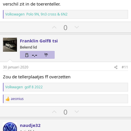
verschil zit in de toerenteller.
Volkswagen Polo 9N, 9n3 cross & 6N2
S
S
0
t
t
e
e
Franklin Golf8 tsi
m
m
Bekend lid
o
o
m
m
h
l
30 januari 2020
#11
o
a
Zou de tellerplaatjes ff overzetten
o
a
Volkwagen golf 8 2022
g
g
aeonius
W
a
S
S
0
a
r
t
t
d
e
e
e
naudje32
r