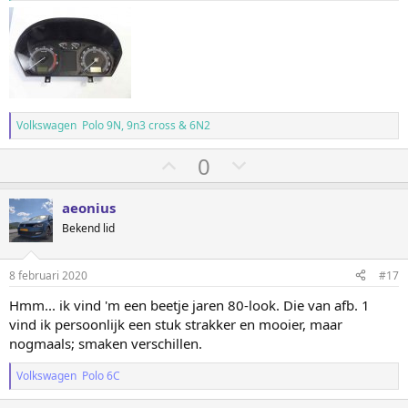
Volkswagen Polo 9N, 9n3 cross & 6N2
S
S
0
t
t
e
e
aeonius
m
m
Bekend lid
o
o
m
m
8 februari 2020
#17
h
l
Hmm... ik vind 'm een beetje jaren 80-look. Die van afb. 1
o
a
vind ik persoonlijk een stuk strakker en mooier, maar
o
a
nogmaals; smaken verschillen.
g
g
Volkswagen Polo 6C