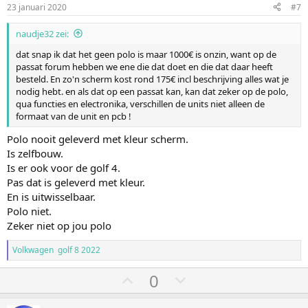
h
l
23 januari 2020
#7
o
a
naudje32 zei:
o
a
dat snap ik dat het geen polo is maar 1000€ is onzin, want op de
g
g
passat forum hebben we ene die dat doet en die dat daar heeft
besteld. En zo'n scherm kost rond 175€ incl beschrijving alles wat je
nodig hebt. en als dat op een passat kan, kan dat zeker op de polo,
qua functies en electronika, verschillen de units niet alleen de
formaat van de unit en pcb !
Polo nooit geleverd met kleur scherm.
Is zelfbouw.
Is er ook voor de golf 4.
Pas dat is geleverd met kleur.
En is uitwisselbaar.
Polo niet.
Zeker niet op jou polo
Volkwagen golf 8 2022
S
S
0
t
t