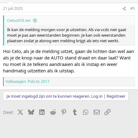
een half uur rijden daarvandaan hoor ik dat graag (uiteraard tegen
een vergoeding)
21 juli 2025
#5
Celoo010 zei:
Ik kan de melding morgen voor je uitzetten. Als via vcds niet gaat
moet je pas aan weerstanden beginnen. Je kan ook weerstanden
plaatsen zodat je alsnog een melding krijgt als iets niet werkt.
Hoi Celo, als je de melding uitzet, gaan de lichten dan wel aan
als je de knop naar de AUTO stand draait en daar laat? Want
nu moet ik ze telkens aandraaien als ik instap en weer
handmatig uitzetten als ik uitstap.
Volkswagen Polo 6c 2017
Je moet ingelogd zijn om te kunnen reageren. Log in | Registreer
X
Bluesky
LinkedIn
Reddit
Pinterest
Tumblr
WhatsApp
E-mail
koppeling
Deel: