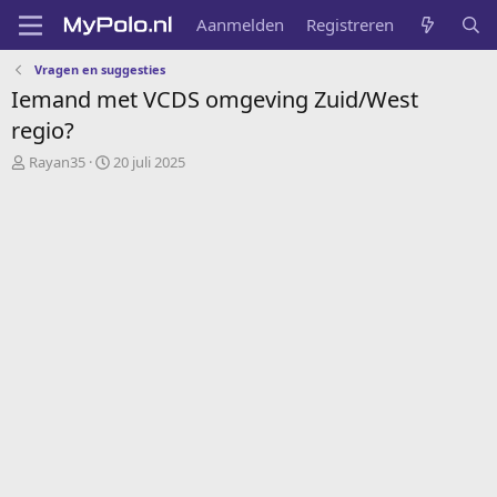
Aanmelden
Registreren
Vragen en suggesties
Iemand met VCDS omgeving Zuid/West
regio?
O
S
Rayan35
20 juli 2025
n
t
d
a
e
r
r
t
w
d
e
a
r
t
p
u
s
m
t
a
r
t
e
r