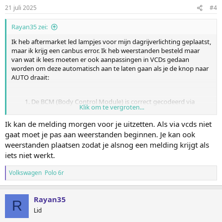
21 juli 2025
#4
Rayan35 zei:
Ik heb aftermarket led lampjes voor mijn dagrijverlichting geplaatst,
maar ik krijg een canbus error. Ik heb weerstanden besteld maar
van wat ik lees moeten er ook aanpassingen in VCDs gedaan
worden om deze automatisch aan te laten gaan als je de knop naar
AUTO draait:
De BCM (Body Control Module) is correct gecodeerd via
Klik om te vergroten...
VCDS/OBDeleven:
In de lange codering of adaptaties moet je o.a.
Ik kan de melding morgen voor je uitzetten. Als via vcds niet
instellen:
gaat moet je pas aan weerstanden beginnen. Je kan ook
DRL actief bij contact “aan”
weerstanden plaatsen zodat je alsnog een melding krijgt als
DRL actief in stand “AUTO”
iets niet werkt.
Correcte lichtconfiguratie voor de voorlampen
(LED of halogeen)
Volkswagen Polo 6r
Bij sommige Polo 6C’s moet je DRL ook koppelen aan
specifieke lichtfuncties (bijvoorbeeld functie 10 of 12 in
Rayan35
Leuchte-sets via VCDS)
R
Lid
Als iemand hier handig in is omgeving Den Haag/Rotterdam of op